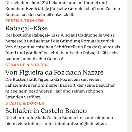
Die seit dem Jahr 1214 bekannte und im Handel und
Kunsthandwerk tätige jüdische Gemeinschaft von Castelo
Branco hat sich schnell entwickelt.
ESSEN & TRINKEN
Rabaçal-Käse
Der köstliche Rabaçal-Käse wird auf traditionelle Weise
hergestellt und geht auf die Gründung Portugals zurück.
Von der portugiesischen Schriftstellerin Eça de Queiroz als
"rund und göttlich" beschrieben, ist der Rabaçal-Käse ein
wahrer kulinarischer Genuss!
STRÄNDE & SURFEN
Von Figueira da Foz nach Nazaré
Die Küstenstadt Figueira da Foz ist ein seit vielen
Jahrzehnten renommierter Badeort, der seine Besucher
mit seinem besonderen Flair und seinen schönen
Stränden verführt.
STÄDTE & DÖRFER
Schlafen in Castelo Branco
Die charmante Stadt Castelo Branco im Landesinneren
bietet viele interessante Unterkunftsmöglichkeiten.