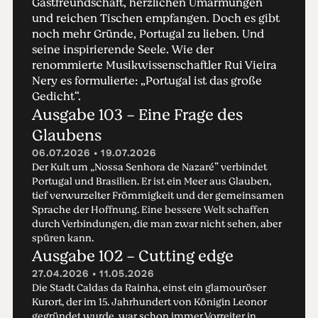
Gastfreundschaft, herzlichen Umarmungen
und reichen Tischen empfangen. Doch es gibt
noch mehr Gründe, Portugal zu lieben. Und
seine inspirierende Seele. Wie der
renommierte Musikwissenschaftler Rui Vieira
Nery es formulierte: „Portugal ist das große
Gedicht“.
Ausgabe 103 - Eine Frage des
Glaubens
06.07.2026 • 19.07.2026
Der Kult um „Nossa Senhora de Nazaré” verbindet
Portugal und Brasilien. Er ist ein Meer aus Glauben,
tief verwurzelter Frömmigkeit und der gemeinsamen
Sprache der Hoffnung. Eine bessere Welt schaffen
durch Verbindungen, die man zwar nicht sehen, aber
spüren kann.
Ausgabe 102 - Cutting edge
27.04.2026 • 11.05.2026
Die Stadt Caldas da Rainha, einst ein glamouröser
Kurort, der im 15. Jahrhundert von Königin Leonor
gegründet wurde, war schon immer Vorreiter in