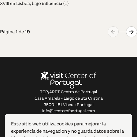
XVIII en Lisboa, bajo influencia (...)
Página
1
de
19
TCP/ARPT Centro de Portugal
Casa Amarela • Largo de Sta Cristina
3500-181 Viseu • Portugal
info@centerofportugal.com
Este sitio web utiliza cookies para mejorar la
SOBRE ESTE SITIO WEB
experiencia de navegación y no guarda datos sobre la