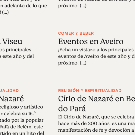
un adelanto de lo que
próximo! (...)
(...)
COMER Y BEBER
n Viseu
Eventos en Aveiro
los principales
¡Echa un vistazo a los principales
 este año y del
eventos de Aveiro de este año y d
próximo! (...)
TUALIDAD
RELIGIÓN Y ESPIRITUALIDAD
Nazaré
Círio de Nazaré en B
do Pará
religioso y artístico
 celebra su 16.º
El Círio de Nazaré, que se celebr
zado por la popular
hace más de 200 años, es una ma
Fafá de Belém, este
manifestación de fe y devoción a
tido en un hito del