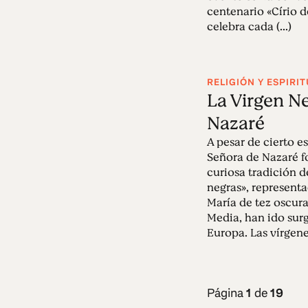
centenario «Círio d
celebra cada (...)
RELIGIÓN Y ESPIRI
La Virgen N
Nazaré
A pesar de cierto e
Señora de Nazaré f
curiosa tradición d
negras», representa
María de tez oscur
Media, han ido sur
Europa. Las vírgenes
Página
1
de
19