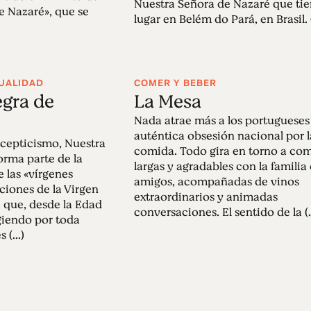
Nuestra Señora de Nazaré que ti
e Nazaré», que se
lugar en Belém do Pará, en Brasil. (
TUALIDAD
COMER Y BEBER
egra de
La Mesa
Nada atrae más a los portugueses
auténtica obsesión nacional por l
scepticismo, Nuestra
comida. Todo gira en torno a co
orma parte de la
largas y agradables con la familia 
e las «vírgenes
amigos, acompañadas de vinos
ciones de la Virgen
extraordinarios y animadas
a que, desde la Edad
conversaciones. El sentido de la (..
giendo por toda
 (...)