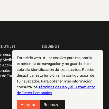
S ÚTILES
SÍGUENOS
erness
Facebook
Este sitio web utiliza cookies para mejorar la
 y Media
Instagram
experiencia de navegación y no guarda datos
o Activo
X / Twitter
sobre la identificación de los usuarios. Puedes
onales
Pinterest
desactivar esta función en la configuración de
s de Turismo
YouTube
tu navegador. Para obtener más información,
consulta los
Términos de Uso y el Tratamiento
de Datos Personales
.
Aceptar
Rechazar