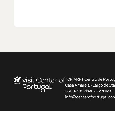
TCP/ARPT Centro de Portug
Casa Amarela • Largo de Sta
3500-181 Viseu • Portugal
info@centerofportugal.co