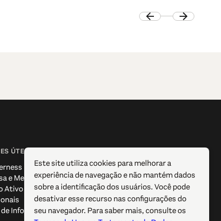
ES ÚTEIS
SIGA-NOS
Este site utiliza cookies para melhorar a
erness
Facebook
experiência de navegação e não mantém dados
sa e Media
Instagram
sobre a identificação dos usuários. Você pode
o Ativo
X / Twitter
desativar esse recurso nas configurações do
ionais
Pinterest
seu navegador. Para saber mais, consulte os
de Informação Turística
YouTube