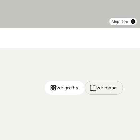
MapLibre
Ver grelha
Ver mapa