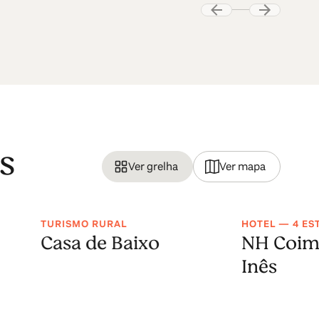
s
Ver grelha
Ver mapa
TURISMO RURAL
HOTEL — 4 ES
Casa de Baixo
NH Coim
Inês