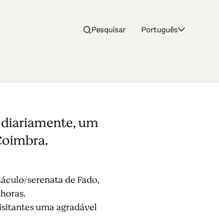
Pesquisar
Português
, diariamente, um
 Coimbra.
táculo/serenata de Fado,
 horas.
visitantes uma agradável