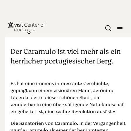
SPORT & FREIZEIT
Caramulo:
Der Caramulo ist viel mehr als ein
eine
herrlicher portugiesischer Berg.
faszinierende
Es hat eine immens interessante Geschichte,
Geschichte
geprägt von einem visionären Mann, Jerónimo
Lacerda, der in dieser schönen Stadt, die
wunderbar in eine überwältigende Naturlandschaft
eingebettet ist, eine wahre Revolution ausöste:
Die Sanatorien von Caramulo.
In der Vergangenheit
wurde Caramulo als einer der berühmtesten