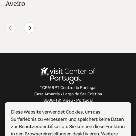
Aveiro
TCP/ARPT Centro de Portugal
Casa Amarela • Largo de Sta Cristina
3500-181 Viseu • Portugal
info@centerofportugal.com
Diese Website verwendet Cookies, um das
Surferlebnis zu verbessern und speichert keine Daten
ÜBER DIESE WEBSITE
zur Benutzeridentifikation. Sie können diese Funktion
in den Browsereinstellungen deaktivieren. Weitere