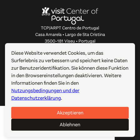
TCP/ARPT Centro de Portugal
Casa Amarela • Largo de Sta Cristina
3500-181 Viseu • Portugal
info@centerofportugal.com
Diese Website verwendet Cookies, um das
Surferlebnis zu verbessern und speichert keine Daten
ÜBER DIESE WEBSITE
zur Benutzeridentifikation. Sie können diese Funktion
in den Browsereinstellungen deaktivieren. Weitere
NÜTZLICHE LINKS
Informationen finden Sie in den
Nutzungsbedingungen und der
FOLGEN SIE UNS
Datenschutzerklärung
.
Akzeptieren
© 2012-2026 TCP/ARPT Centro de Portugal. Alle Rechte
vorbehalten. Made by
GOMO Digital
.
Ablehnen