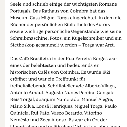
Seele und schrieb einige der wichtigsten Romane
Portugals. Das Rathaus von Coimbra hat das
Museum Casa Miguel Torga eingerichtet, in dem die
Bücher der persönlichen Bibliothek des Autors
sowie wichtige persönliche Gegenstände wie seine
Schreibmaschine, Fotos, ein Kugelschreiber und ein
Stethoskop gesammelt werden – Torga war Arzt.
Das
Café Brasileira
in der Rua Ferreira Borges war
eines der belebtesten und bedeutendsten
historischen Cafés von Coimbra. Es wurde 1921
eröffnet und war ein Treffpunkt für
freiheitsliebende Schriftsteller wie Alberto Vilaça,
António Arnaut. Augusto Nunes Pereira, Gonçalo
Reis Torgal, Joaquim Namorado, Manuel Alegre,
Mário Silva, Lousã Henriques, Miguel Torga, Paulo
Quintela, Rui Pato, Vasco Berardo, Vitorino
Nemésio und Zeca Afonso. Es war ein Ort der
literarischen und politischen Diskussion, aber auch