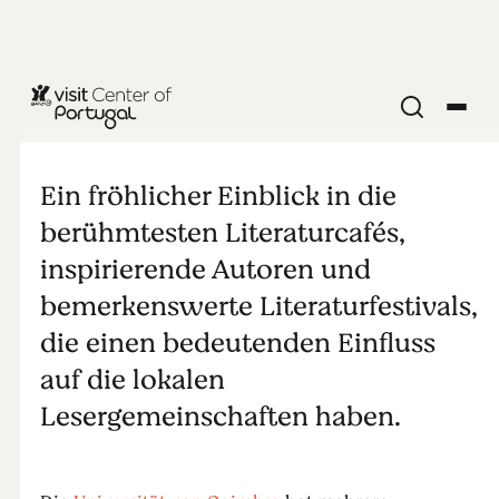
KUNST UND KULTUR
Die Cafés der
Ein fröhlicher Einblick in die
Literaten, die
berühmtesten Literaturcafés,
inspirierende Autoren und
Schriftsteller
bemerkenswerte Literaturfestivals,
die einen bedeutenden Einfluss
& die
auf die lokalen
literarischen
Lesergemeinschaften haben.
Festivals