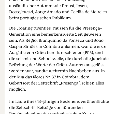
ausländischer Autoren wie Proust, Ibsen,
Dostojewski, Jorge Amado und Cecília de Meireles
beim portugiesischen Publikum.
Die „roaring twenties“ müssen für die Presença-
Generation eine bemerkenswerte Zeit gewesen
sein. Als Régio, Branquinho da Fonseca und João
Gaspar Simões in Coimbra ankamen, war die erste
Ausgabe von Orfeu bereits erschienen (1915), und
die seismische Schockwelle, die durch die jubelnde
Befreiung der Worte der Orfeu-Autoren ausgelöst
worden war, sandte weiterhin Nachbeben aus. In
der Rua das Flores Nr. 37 in Coimbra, dem
Geburtsort der Zeitschrift „Presença“, schien alles
möglich.
Im Laufe ihres 13-jährigen Bestehens veröffentlichte
die Zeitschrift Beiträge von führenden
Persönlichkeiten der portugiesischen Kultur,