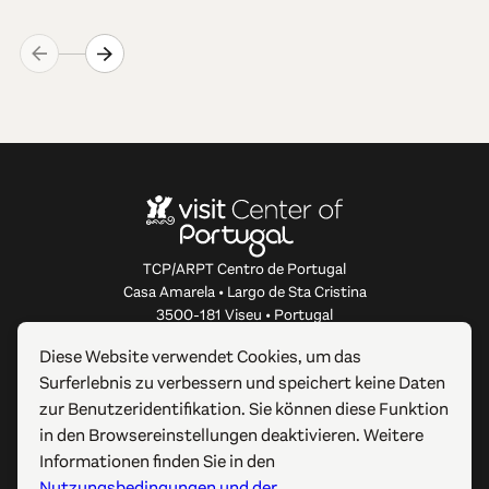
TCP/ARPT Centro de Portugal
Casa Amarela • Largo de Sta Cristina
3500-181 Viseu • Portugal
info@centerofportugal.com
Diese Website verwendet Cookies, um das
Surferlebnis zu verbessern und speichert keine Daten
ÜBER DIESE WEBSITE
zur Benutzeridentifikation. Sie können diese Funktion
in den Browsereinstellungen deaktivieren. Weitere
NÜTZLICHE LINKS
Informationen finden Sie in den
Nutzungsbedingungen und der