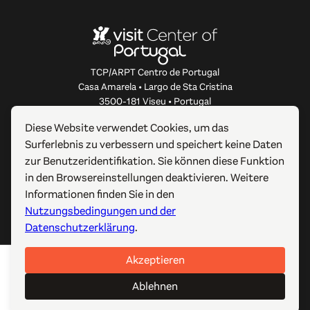
TCP/ARPT Centro de Portugal
Casa Amarela • Largo de Sta Cristina
3500-181 Viseu • Portugal
info@centerofportugal.com
Diese Website verwendet Cookies, um das
Surferlebnis zu verbessern und speichert keine Daten
ÜBER DIESE WEBSITE
zur Benutzeridentifikation. Sie können diese Funktion
in den Browsereinstellungen deaktivieren. Weitere
NÜTZLICHE LINKS
Informationen finden Sie in den
Nutzungsbedingungen und der
FOLGEN SIE UNS
Datenschutzerklärung
.
Akzeptieren
© 2012-2026 TCP/ARPT Centro de Portugal. Alle Rechte
vorbehalten. Made by
GOMO Digital
.
Ablehnen