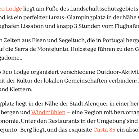
co Lodge
liegt am Fuße des Landschaftsschutzgebiet
d ist ein perfekter Luxus-Glampingplatz in der Nähe
ghafen Lissabon und knapp 3 Stunden vom Flughafen 
n Zelten aus Eisen und Segeltuch, die in Portugal herg
f die Serra de Montejunto. Holzstege führen zu den
gadome..
 Eco Lodge organisiert verschiedene Outdoor-Aktivitä
it der Kultur der lokalen Gemeinschaften verbinden:
und Klettern.
atz liegt in der Nähe der Stadt Alenquer in einer he
nbergen und
Windmühlen
– eine Region mit hervorra
onomie. Unter den Restaurants in der Umgebung sind
unto-Berg liegt, und das exquisite
Casta 85
ein abso