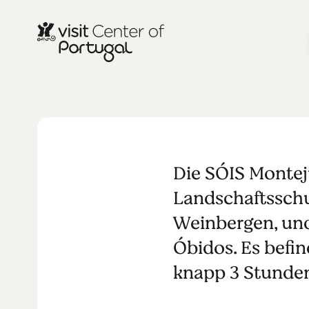
SÓIS Montej
Die SÓIS Montej
Landschaftssch
Weinbergen, und
Óbidos. Es befi
knapp 3 Stunden