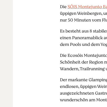
Die
SÓIS Montejunto E
üppigen Weinbergen, un
nur 50 Minuten vom Flu
Es besteht aus 8 stabile
einen Panoramablick au
dem Pools und dem Yo
Die Ecosóis Montejunto
Schönheit der Region m
Wandern, Trailrunning 
Der markante Glampingpl
endlosen, üppigen Wei
ausgezeichneten Gastr
wunderschön am Montej