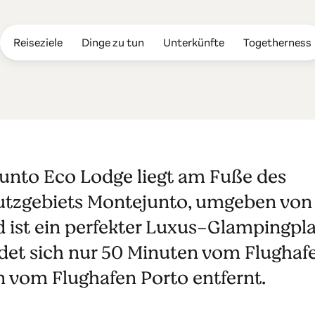
Reiseziele
Dinge zu tun
Unterkünfte
Togetherness
unto Eco Lod
unto Eco Lodge liegt am Fuße des
utzgebiets Montejunto, umgeben von
 ist ein perfekter Luxus-Glampingpla
ndet sich nur 50 Minuten vom Flughaf
 vom Flughafen Porto entfernt.