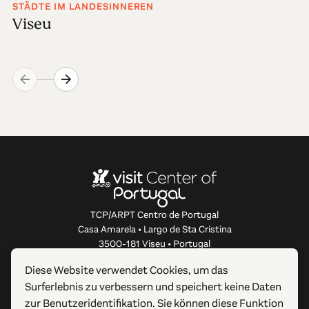
STÄDTE IM LANDESINNEREN
Viseu
TCP/ARPT Centro de Portugal
Casa Amarela • Largo de Sta Cristina
3500-181 Viseu • Portugal
info@centerofportugal.com
Diese Website verwendet Cookies, um das
Surferlebnis zu verbessern und speichert keine Daten
ÜBER DIESE WEBSITE
zur Benutzeridentifikation. Sie können diese Funktion