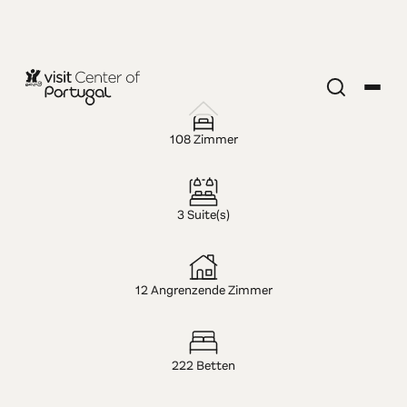
HOTEL — 4-STERNE
Hotel Grão
108 Zimmer
Vasco -
3 Suite(s)
Historic
Hotel & Spa
12 Angrenzende Zimmer
222 Betten