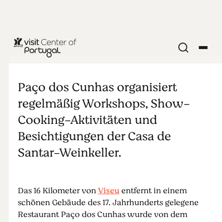
WEINGUT
Paço dos
Paço dos Cunhas organisiert
Cunhas &
regelmäßig Workshops, Show-
Cooking-Aktivitäten und
Casa de
Besichtigungen der Casa de
Santar-Weinkeller.
Santar
Vinhos
Das 16 Kilometer von
Viseu
entfernt in einem
schönen Gebäude des 17. Jahrhunderts gelegene
Restaurant Paço dos Cunhas wurde von dem