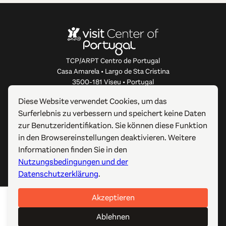
TCP/ARPT Centro de Portugal
Casa Amarela • Largo de Sta Cristina
3500-181 Viseu • Portugal
info@centerofportugal.com
Diese Website verwendet Cookies, um das
Surferlebnis zu verbessern und speichert keine Daten
ÜBER DIESE WEBSITE
zur Benutzeridentifikation. Sie können diese Funktion
in den Browsereinstellungen deaktivieren. Weitere
NÜTZLICHE LINKS
Informationen finden Sie in den
Nutzungsbedingungen und der
FOLGEN SIE UNS
Datenschutzerklärung
.
Akzeptieren
© 2012-2026 TCP/ARPT Centro de Portugal. Alle Rechte
vorbehalten. Made by
GOMO Digital
.
Ablehnen