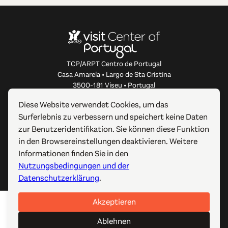
TCP/ARPT Centro de Portugal
Casa Amarela • Largo de Sta Cristina
3500-181 Viseu • Portugal
info@centerofportugal.com
Diese Website verwendet Cookies, um das
Surferlebnis zu verbessern und speichert keine Daten
ÜBER DIESE WEBSITE
zur Benutzeridentifikation. Sie können diese Funktion
in den Browsereinstellungen deaktivieren. Weitere
NÜTZLICHE LINKS
Informationen finden Sie in den
Nutzungsbedingungen und der
FOLGEN SIE UNS
Datenschutzerklärung
.
Akzeptieren
© 2012-2026 TCP/ARPT Centro de Portugal. Alle Rechte
vorbehalten. Made by
GOMO Digital
.
Ablehnen