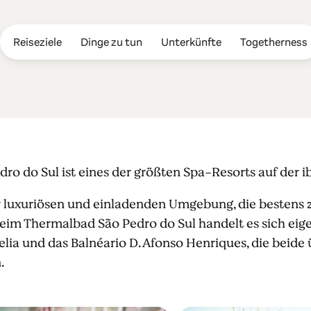
Reiseziele
Dinge zu tun
Unterkünfte
Togetherness
São Pedro do 
o do Sul ist eines der größten Spa-Resorts auf der i
ner luxuriösen und einladenden Umgebung, die bestens
Beim Thermalbad São Pedro do Sul handelt es sich eig
elia und das Balnéario D. Afonso Henriques, die beid
.