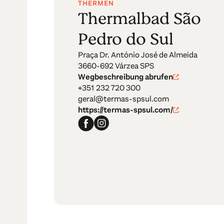
THERMEN
Thermalbad São
Pedro do Sul
Praça Dr. António José de Almeida
3660-692 Várzea SPS
Wegbeschreibung abrufen
+351 232 720 300
geral@termas-spsul.com
https://termas-spsul.com/