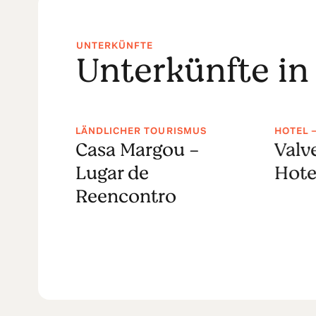
UNTERKÜNFTE
Unterkünfte in
US
LÄNDLICHER TOURISMUS
HOTEL 
nia
Casa Margou -
Valv
Lugar de
Hote
Reencontro