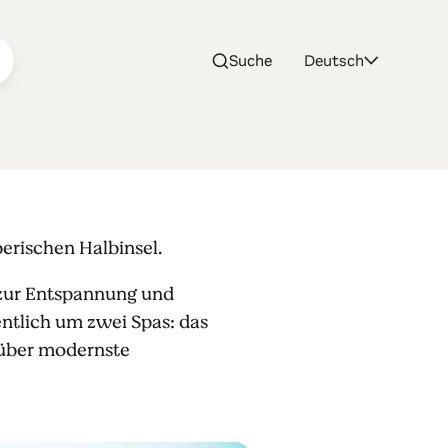
Suche
Deutsch
Sul
berischen Halbinsel.
 zur Entspannung und
entlich um zwei Spas: das
e über modernste