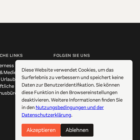
CHE LINKS
FOLGEN SIE UNS
erness
Facebook
Diese Website verwendet Cookies, um das
 & Medien
Instagram
Surferlebnis zu verbessern und speichert keine
 Urlaub
X / Twitter
Daten zur Benutzeridentifikation. Sie können
ftliche Kontakte
Pinterest
diese Funktion in den Browsereinstellungen
musbüros
YouTube
deaktivieren. Weitere Informationen finden Sie
in den
Nutzungsbedingungen und der
Datenschutzerklärung
.
Akzeptieren
Ablehnen