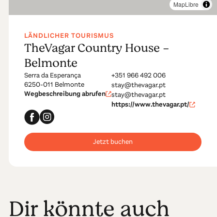
MapLibre
LÄNDLICHER TOURISMUS
TheVagar Country House -
Belmonte
Serra da Esperança
+351 966 492 006
6250-011 Belmonte
stay@thevagar.pt
Wegbeschreibung abrufen
stay@thevagar.pt
https://www.thevagar.pt/
Jetzt buchen
Dir könnte auch