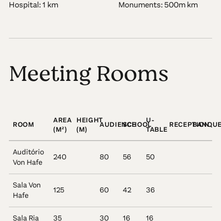
Hospital: 1 km
Monuments: 500m km
Meeting Rooms
AREA
HEIGHT
U-
ROOM
AUDIENCE
SCHOOL
RECEPTION
BANQU
(M²)
(M)
TABLE
Auditório
240
80
56
50
Von Hafe
Sala Von
125
60
42
36
Hafe
Sala Ria
35
30
16
16