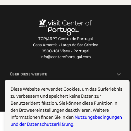
TCP/ARPT Centro de Portugal
Casa Amarela • Largo de Sta Cristina
3500-181 Viseu • Portugal
info@centerofportugal.com
ÜBER DIESE WEBSITE
Diese Website verwendet Cookies, um das Surferlebnis
NÜTZLICHE LINKS
zu verbessern und speichert keine Daten zur
Benutzeridentifikation. Sie können diese Funktion in
FOLGEN SIE UNS
den Browsereinstellungen deaktivieren. Weitere
Informationen finden Sie in den
Nutzungsbedingungen
© 2012-2026 TCP/ARPT Centro de Portugal. Alle Rechte
und der Datenschutzerklärung
.
vorbehalten. Made by
GOMO Digital
.