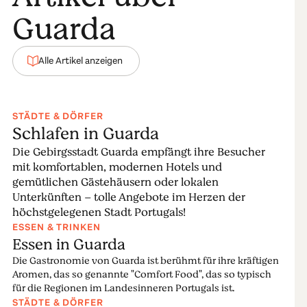
Errungenschaft für die gesamte Region Guarda. Diese
Guarda
beeindruckenden Holzstege befinden sich im Herzen
des
UNESCO-Geoparks Estrela
.
Alle Artikel anzeigen
Die Mondego-Wanderwege sind 12 Kilometer lang
und führen am Mondego-Fluss und seinen
Nebenflüsse entlang, die von drei Hängebrücken
STÄDTE & DÖRFER
überquert werden. Man erlebt eine atemberaubende
Schlafen in Guarda
Naturlandschaft und einladende
Gebirgsdörfer
.
Die Gebirgsstadt Guarda empfängt ihre Besucher
mit komfortablen, modernen Hotels und
Ganz in der Nähe von Guarda ist hier jeder Schritt ein
gemütlichen Gästehäusern oder lokalen
Vergnügen!
Unterkünften – tolle Angebote im Herzen der
höchstgelegenen Stadt Portugals!
Mehr lesen
ESSEN & TRINKEN
Essen in Guarda
Die Gastronomie von Guarda ist berühmt für ihre kräftigen
Aromen, das so genannte "Comfort Food", das so typisch
für die Regionen im Landesinneren Portugals ist.
STÄDTE & DÖRFER