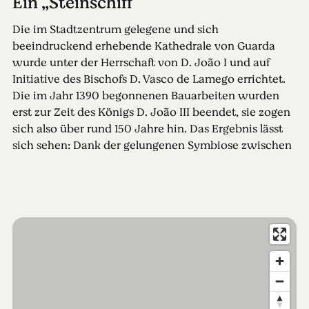
Ein „Steinschiff“
Die im Stadtzentrum gelegene und sich
beeindruckend erhebende Kathedrale von Guarda
wurde unter der Herrschaft von D. João I und auf
Initiative des Bischofs D. Vasco de Lamego errichtet.
Die im Jahr 1390 begonnenen Bauarbeiten wurden
erst zur Zeit des Königs D. João III beendet, sie zogen
sich also über rund 150 Jahre hin. Das Ergebnis lässt
sich sehen: Dank der gelungenen Symbiose zwischen
gotischem und manuelinischem Stil ist diese Kirche
eine der symbolträchtigsten Portugals.
Das fast wie eine Festung wirkende Granitgebäude
ragt mit seinen Mauerpfeilern, seinen Türmchen und
den manuelinischen Verzierungen imposant in die
Höhe. Betrachten Sie im Inneren der Kathedrale das
beeindruckende, aus Kalkstein gefertigte Altarbild, das
von dem aus
Coimbra
stammenden João de Rua
stammt, dem größten Bildhauer der Spätrenaissance.