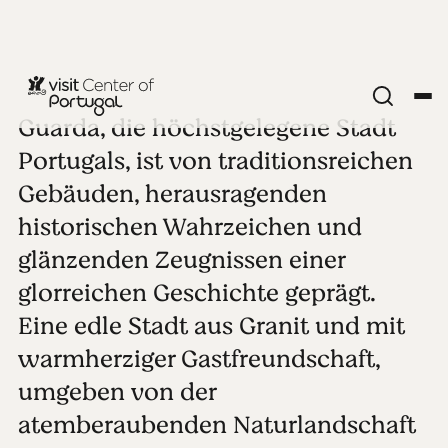
Guarda, die höchstgelegene Stadt
STÄDTE IM LANDESINNEREN
Guarda
Portugals, ist von traditionsreichen
Gebäuden, herausragenden
Alle Fotos anzeigen
Video abspielen
historischen Wahrzeichen und
glänzenden Zeugnissen einer
glorreichen Geschichte geprägt.
Eine edle Stadt aus Granit und mit
warmherziger Gastfreundschaft,
umgeben von der
atemberaubenden Naturlandschaft