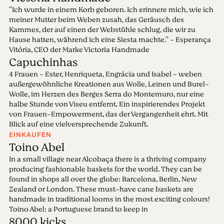
''Ich wurde in einem Korb geboren. Ich erinnere mich, wie ich
meiner Mutter beim Weben zusah, das Geräusch des
Kammes, der auf einen der Webstühle schlug, die wir zu
Hause hatten, während ich eine Siesta machte.'' - Esperança
Vitória, CEO der Marke Victoria Handmade
Capuchinhas
4 Frauen - Ester, Henriqueta, Engrácia und Isabel - weben
außergewöhnliche Kreationen aus Wolle, Leinen und Burel-
Wolle, im Herzen des Berges Serra do Montemuro, nur eine
halbe Stunde von Viseu entfernt. Ein inspirierendes Projekt
von Frauen-Empowerment, das der Vergangenheit ehrt. Mit
Blick auf eine vielversprechende Zukunft.
EINKAUFEN
Toino Abel
In a small village near Alcobaça there is a thriving company
producing fashionable baskets for the world. They can be
found in shops all over the globe: Barcelona, Berlin, New
Zealand or London. These must-have cane baskets are
handmade in traditional looms in the most exciting colours!
Toino Abel: a Portuguese brand to keep in
8000 kicks