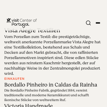
Vista Alegre Textilien
Vom Porzellan zum Textil: die prestigeträchtige,
Ausgabe 26 - Vista
weltweit anerkannte Porzellanmarke Vista Alegre hat
eine Textilkollektion, bestehend aus Schals und
Alegre Textilien
Decken auf den Markt gebracht, die von raffinierten
Porzellanmotiven inspiriert sind. Diese edlen Stücke
werden aus reinstem Kaschmir hergestellt, der auf
23.08.2021 • 29.08.2021
nachhaltige Weise in der Zentralmongolei produziert
wird.
EINKAUFEN
Bordallo Pinheiro in Caldas da Rainha
Die Bordallo Pinheiro Fabrik, gegründet 1884, vereint
traditionelle und moderne Keramikkunst und schafft
ikonische Stücke von weltweitem Ruf.
Victoria Handmade