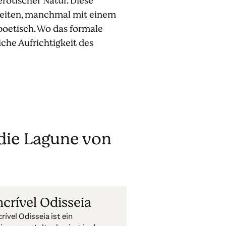
erotischer Natur. Diese
keiten, manchmal mit einem
poetisch. Wo das formale
iche Aufrichtigkeit des
 die Lagune von
ncrível Odisseia
crível Odisseia ist ein