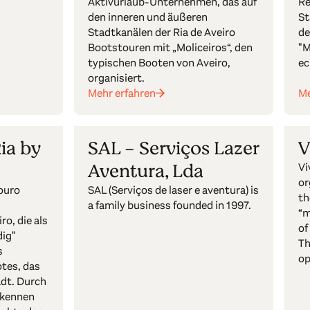
Aktivurlaub-Unternehmen, das auf
Re
den inneren und äußeren
St
Stadtkanälen der Ria de Aveiro
de
Bootstouren mit „Moliceiros“, den
"M
typischen Booten von Aveiro,
ec
organisiert.
Mehr erfahren
Me
ia by
SAL - Serviços Lazer
V
Aventura, Lda
Vi
or
ouro
SAL (Serviços de laser e aventura) is
th
a family business founded in 1997.
“m
o, die als
of
dig"
Th
s
op
otes, das
adt. Durch
 kennen