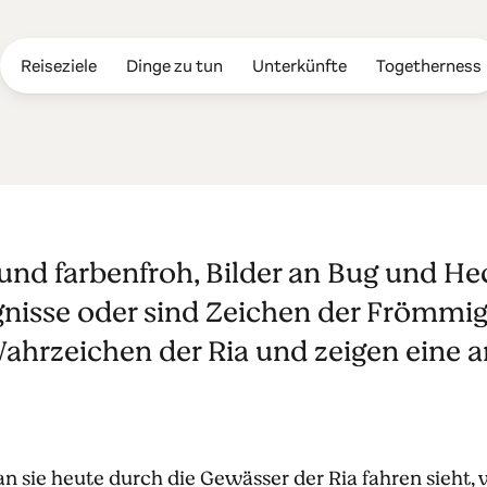
Reiseziele
Dinge zu tun
Unterkünfte
Togetherness
o-Boot über di
und farbenfroh, Bilder an Bug und He
Aveiro
gnisse oder sind Zeichen der Frömmig
ahrzeichen der Ria und zeigen eine a
an sie heute durch die Gewässer der Ria fahren sieht