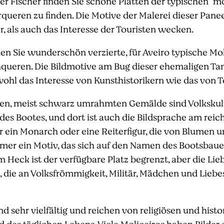
er Fischer finden Sie schöne Platten der typischen "mol
rqueren zu finden. Die Motive der Malerei dieser Paneel
r, als auch das Interesse der Touristen wecken.
den Sie wunderschön verzierte, für Aveiro typische Mol
queren. Die Bildmotive am Bug dieser ehemaligen Tan
owohl das Interesse von Kunsthistorikern wie das von 
, meist schwarz umrahmten Gemälde sind Volkskultur
des Bootes, und dort ist auch die Bildsprache am reichs
r ein Monarch oder eine Reiterfigur, die von Blumen um
mmer ein Motiv, das sich auf den Namen des Bootsbaue
m Heck ist der verfügbare Platz begrenzt, aber die Li
, die an Volksfrömmigkeit, Militär, Mädchen und Lieb
nd sehr vielfältig und reichen von religiösen und hist