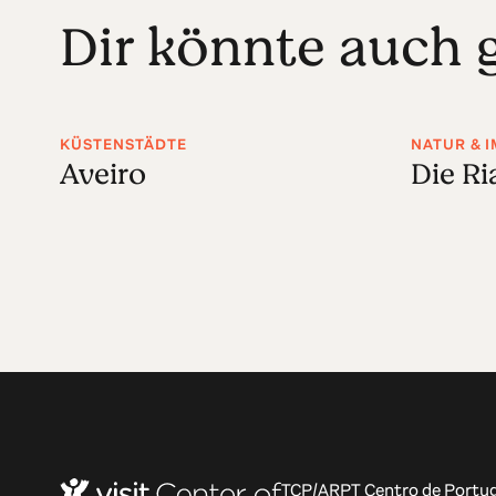
Dir könnte auch g
KÜSTENSTÄDTE
NATUR & I
Aveiro
Die Ri
TCP/ARPT Centro de Portug