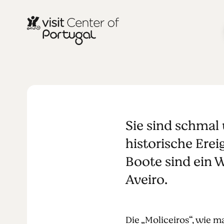
NATUR & IM FREIEN
Im Moliceir
Sie sind schmal 
Lagune von 
historische Erei
Boote sind ein W
Aveiro.
Die „Moliceiros“, wie m