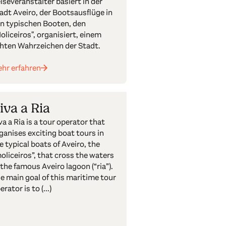
iseveranstalter basiert in der
adt Aveiro, der Bootsausflüge in
n typischen Booten, den
oliceiros", organisiert, einem
hten Wahrzeichen der Stadt.
hr erfahren
iva a Ria
va a Ria is a tour operator that
ganises exciting boat tours in
e typical boats of Aveiro, the
oliceiros”, that cross the waters
 the famous Aveiro lagoon (“ria”).
e main goal of this maritime tour
erator is to (...)