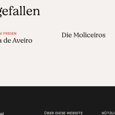
efallen
Die Moliceiros
M FREIEN
a de Aveiro
ÜBER DIESE WEBSITE
NÜTZLI
al