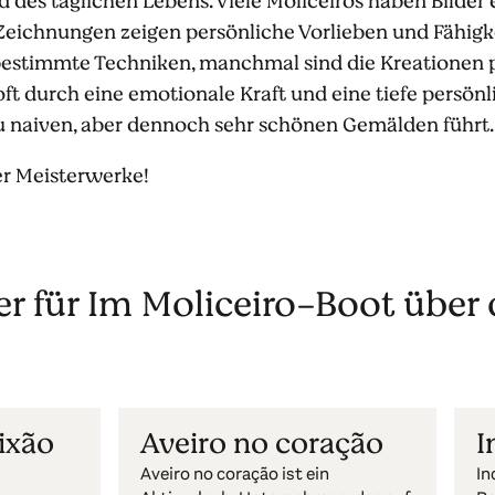
d des täglichen Lebens. Viele Moliceiros haben Bilder 
eichnungen zeigen persönliche Vorlieben und Fähig
 bestimmte Techniken, manchmal sind die Kreationen 
 oft durch eine emotionale Kraft und eine tiefe persönl
 zu naiven, aber dennoch sehr schönen Gemälden führt.
ter Meisterwerke!
er für Im Moliceiro-Boot über
ixão
Aveiro no coração
I
Aveiro no coração ist ein
In