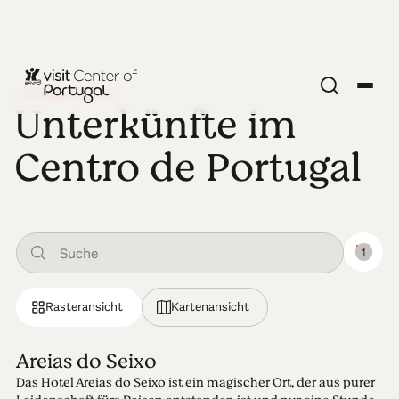
UNTERKÜNFTE
Unterkünfte im
Centro de Portugal
1
Rasteransicht
Kartenansicht
Areias do Seixo
Das Hotel Areias do Seixo ist ein magischer Ort, der aus purer