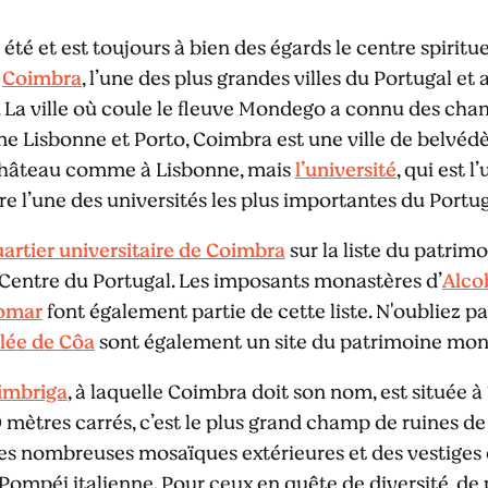
été et est toujours à bien des égards le centre spirituel
à
Coimbra
, l’une des plus grandes villes du Portugal e
. La ville où coule le fleuve Mondego a connu des ch
e Lisbonne et Porto, Coimbra est une ville de belvédère
n château comme à Lisbonne, mais
l’université
, qui est 
e l’une des universités les plus importantes du Portug
artier universitaire de Coimbra
sur la liste du patri
 Centre du Portugal. Les imposants monastères d’
Alco
omar
font également partie de cette liste. N'oubliez pa
llée de Côa
sont également un site du patrimoine mon
imbriga
, à laquelle Coimbra doit son nom, est située à
mètres carrés, c’est le plus grand champ de ruines d
ses nombreuses mosaïques extérieures et des vestiges 
mpéi italienne. Pour ceux en quête de diversité, de plais