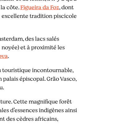
 la côte.
Figueira da Foz
, dont
excellente tradition piscicole
sterdam, des lacs salés
e noyée) et à proximité les
ova
.
u touristique incontournable,
en palais épiscopal. Grão Vasco,
u.
ture. Cette magnifique forêt
ales d’essences indigènes ainsi
 des cèdres africains,