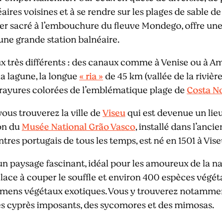
éaires voisines et à se rendre sur les plages de sable de
ier sacré à l’embouchure du fleuve Mondego, offre une 
’une grande station balnéaire.
ux très différents : des canaux comme à Venise ou à Am
a lagune, la longue
« ria »
de 45 km (vallée de la rivièr
rayures colorées de l’emblématique plage de
Costa N
vous trouverez la ville de
Viseu
qui est devenue un lie
on du
Musée National Grão Vasco
, installé dans l’anci
ntres portugais de tous les temps, est né en 1501 à Vise
un paysage fascinant, idéal pour les amoureux de la na
alace à couper le souffle et environ 400 espèces végét
imens végétaux exotiques. Vous y trouverez notamment
des cyprès imposants, des sycomores et des mimosas.