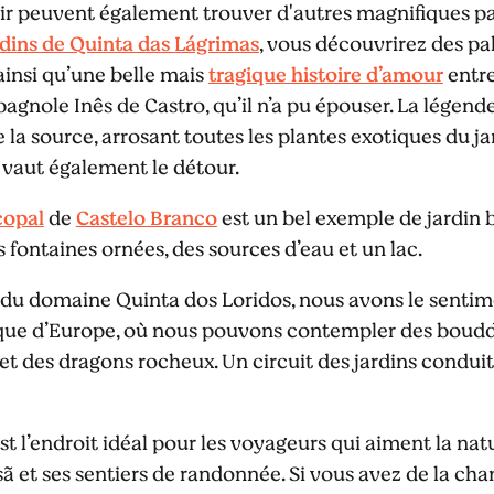
ir peuvent également trouver d'autres magnifiques parc
dins de Quinta das Lágrimas
, vous découvrirez des pa
ainsi qu’une belle mais
tragique histoire d’amour
entre
pagnole Inês de Castro, qu’il n’a pu épouser. La légen
 la source, arrosant toutes les plantes exotiques du ja
 vaut également le détour.
copal
de
Castelo Branco
est un bel exemple de jardin 
s fontaines ornées, des sources d’eau et un lac.
du domaine Quinta dos Loridos, nous avons le sentiment
tique d’Europe, où nous pouvons contempler des boudd
 et des dragons rocheux. Un circuit des jardins conduit
st l’endroit idéal pour les voyageurs qui aiment la nat
 et ses sentiers de randonnée. Si vous avez de la chan