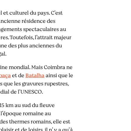
 et culturel du pays. C'est
t ancienne résidence des
angements spectaculaires au
s. Toutefois, l’attrait majeur
l’une des plus anciennes du
al.
moine mondial. Mais Coimbra ne
baça
et de
Batalha
ainsi que le
s que les gravures rupestres,
dial de l'UNESCO.
 15 km au sud du fleuve
e l’époque romaine au
des thermes romains, elle est
ir et de loisirs, il n' y a qu'à