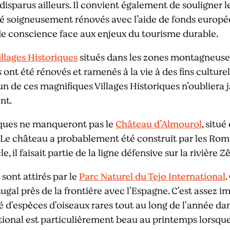
disparus ailleurs. Il convient également de souligner l
été soigneusement rénovés avec l’aide de fonds europée
de conscience face aux enjeux du tourisme durable.
illages Historiques
situés dans les zones montagneuses
 ont été rénovés et ramenés à la vie à des fins culture
un de ces magnifiques Villages Historiques n’oubliera ja
nt.
ques ne manqueront pas le
Château d’Almourol
, situé
e. Le château a probablement été construit par les Rom
, il faisait partie de la ligne défensive sur la rivière 
sont attirés par le
Parc Naturel du Tejo International
.
gal près de la frontière avec l'Espagne. C'est assez i
é d'espèces d'oiseaux rares tout au long de l'année dan
tional est particulièrement beau au printemps lorsque 