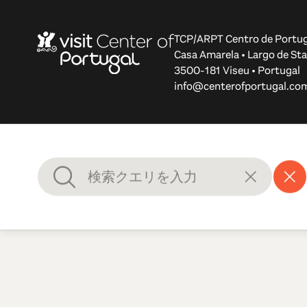
TCP/ARPT Centro de Portug
Casa Amarela • Largo de Sta
3500-181 Viseu • Portugal
info@centerofportugal.co
© 2012-2026 TCP/ARPT Centro de Portugal. 全著作権所