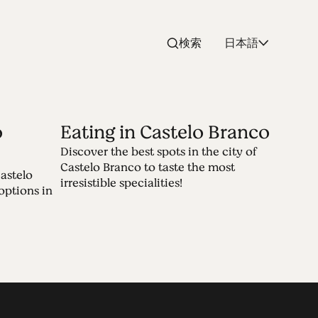
検索
日本語
o
Eating in Castelo Branco
Discover the best spots in the city of
telo Branco
Castelo Branco to taste the most
astelo
irresistible specialities!
options in
 2 hours away from Lisbon Airport, the
 of historical and cultural heritage. At
piring landscapes.