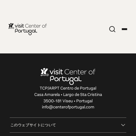
Edition 76 -
Belvederes
19.06.2023 • 02.07.2023
TCP/ARPT Centro de Portugal
This edition will lead you across the most stunning
Casa Amarela • Largo de Sta Cristina
belvederes of Center of Portugal, placed at the heart
3500-181 Viseu • Portugal
of absolutely incredible natural landscapes.
info@centerofportugal.com
このウェブサイトについて