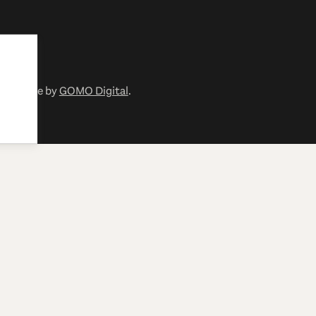
有. Made by
GOMO Digital
.