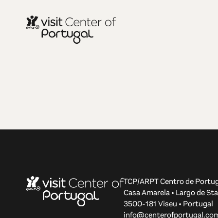
TCP/ARPT Centro de Portug
Casa Amarela • Largo de Sta
3500-181 Viseu • Portugal
info@centerofportugal.co