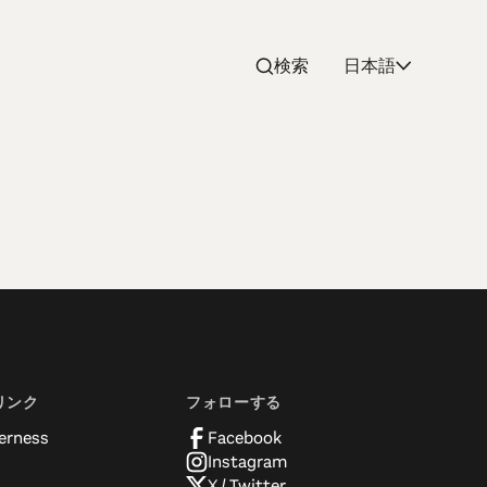
検索
日本語
vederes
elvederes. Gateways to the most
silence and peacefulness. The ultimate
リンク
フォローする
erness
Facebook
Instagram
X / Twitter