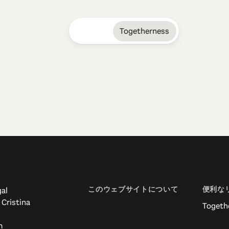
Togetherness
Edition 90 - Bel
08.07.2024 • 22.07.2024
Center of Portugal is home of many unique b
inspiring natural landscapes, punctuated by 
luxury.
このウェブサイトについて
便利な
al
 Cristina
Togeth
m