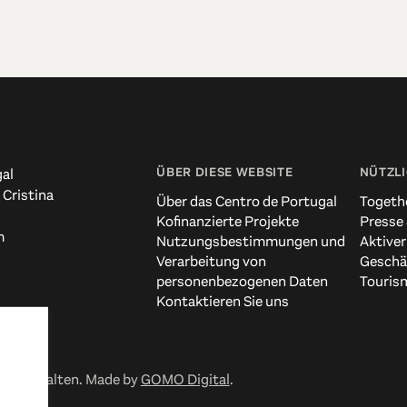
ÜBER DIESE WEBSITE
NÜTZLI
al
 Cristina
Über das Centro de Portugal
Togeth
Kofinanzierte Projekte
Presse
m
Nutzungsbestimmungen und
Aktiver
Verarbeitung von
Geschä
personenbezogenen Daten
Touris
Kontaktieren Sie uns
 vorbehalten. Made by
GOMO Digital
.