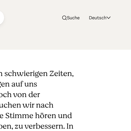
Suche
Deutsch
in schwierigen Zeiten,
en auf uns
och von der
suchen wir nach
re Stimme hören und
ben, zu verbessern. In