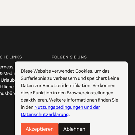
CHE LINKS
FOLGEN SIE UNS
erness
Facebook
Diese Website verwendet Cookies, um das
 & Medien
Instagram
Surferlebnis zu verbessern und speichert keine
 Urlaub
X / Twitter
Daten zur Benutzeridentifikation. Sie können
ftliche Kontakte
Pinterest
diese Funktion in den Browsereinstellungen
musbüros
YouTube
deaktivieren. Weitere Informationen finden Sie
in den
Nutzungsbedingungen und der
Datenschutzerklärung
.
Akzeptieren
Ablehnen