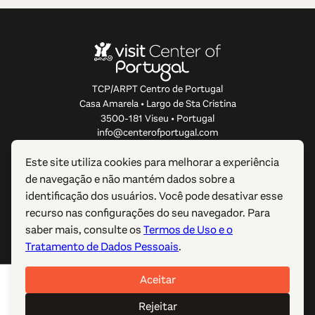
TCP/ARPT Centro de Portugal
Casa Amarela • Largo de Sta Cristina
3500-181 Viseu • Portugal
info@centerofportugal.com
Este site utiliza cookies para melhorar a experiência
SOBRE ESTE WEBSITE
de navegação e não mantém dados sobre a
identificação dos usuários. Você pode desativar esse
LIGAÇÕES ÚTEIS
recurso nas configurações do seu navegador. Para
saber mais, consulte os
Termos de Uso e o
SIGA-NOS
Tratamento de Dados Pessoais
.
Aceitar
© 2012-2026 TCP/ARPT Centro de Portugal. Todos os
direitos reservados. Made by
GOMO Digital
.
Rejeitar