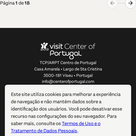
Página
1
de
18
TCP/ARPT Centro de Portugal
Casa Amarela • Largo de Sta Cristina
3500-181 Viseu • Portugal
info@centerofportugal.com
Este site utiliza cookies para melhorar a experiência
SOBRE ESTE WEBSITE
de navegação e não mantém dados sobre a
identificação dos usuários. Você pode desativar esse
LIGAÇÕES ÚTEIS
recurso nas configurações do seu navegador. Para
saber mais, consulte os
Termos de Uso e o
SIGA-NOS
Tratamento de Dados Pessoais
.