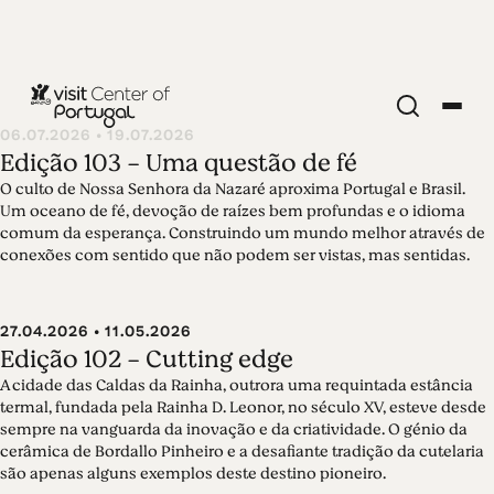
Edição 104 -
06.07.2026 • 19.07.2026
Edição 103 - Uma questão de fé
Portugal
O culto de Nossa Senhora da Nazaré aproxima Portugal e Brasil.
Um oceano de fé, devoção de raízes bem profundas e o idioma
23.07.2026 • 02.08.2026
comum da esperança. Construindo um mundo melhor através de
Porque amamos Portugal? O que leva os viajantes
conexões com sentido que não podem ser vistas, mas sentidas.
dos quatro cantos do mundo a regressar a Portugal?
O principal argumento é um povo dedicado, que
recebe os visitantes com uma hospitalidade
27.04.2026 • 11.05.2026
genuína, abraços sentidos e mesas opulentas. Mas
Edição 102 - Cutting edge
há mais razões para amar Portugal. E a sua alma
A cidade das Caldas da Rainha, outrora uma requintada estância
inspiradora. Nas palavras do prestigiado
termal, fundada pela Rainha D. Leonor, no século XV, esteve desde
musicólogo Rui Vieira Nery: "Portugal é o grande
sempre na vanguarda da inovação e da criatividade. O génio da
poema".
cerâmica de Bordallo Pinheiro e a desafiante tradição da cutelaria
são apenas alguns exemplos deste destino pioneiro.
Ler mais