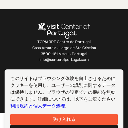
TCP/ARPT Centro de Portugal
Casa Amarela • Largo de Sta Cristina
3500-181 Viseu • Portugal
info@centerofportugal.com
このウェブサイトについて
このサイトはブラウジング体験を向上させるために
クッキーを使用し、ユーザーの識別に関するデータ
便利なリンク
は保持しません。ブラウザの設定でこの機能を無効
にできます。詳細については、以下をご覧ください
フォローする
利用規約と個人データ処理
.
受け入れる
© 2012-2026 TCP/ARPT Centro de Portugal. 全著作権所有.