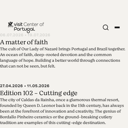
Edition 103 -
06.07.2026 • 19.07.2026
A matter of faith
Portugal
The cult of Our Lady of Nazaré brings Portugal and Brazil together.
An ocean of faith, deep-rooted devotion and the common
23.07.2026 • 02.08.2026
language of hope. Building a better world through connections
What's to love about Portugal? What drives
that can not be seen, but felt.
travellers from all corners of the world to come
back to Portugal? The main argument is a caring
people, welcoming visitors with genuine
27.04.2026 • 11.05.2026
hospitality, warm hugs and lavish tables. But there
Edition 102 - Cutting edge
are more reasons to love Portugal. And its inspiring
The city of Caldas da Rainha, once a glamorous thermal resort,
soul.
founded by Queen D. Leonor back in the 15th century, has always
been at the forefront of innovation and creativity. The genius of
続きを読む
Bordallo Pinheiro ceramics or the ground-breaking cutlery
tradition are examples of this cutting-edge destination.