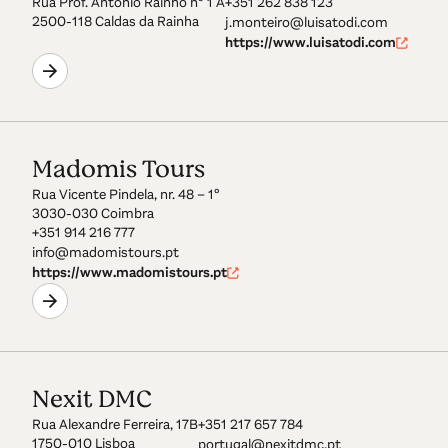
Rua Prof. Antonio Rainho nº 1 A
+351 262 838 123
2500-118 Caldas da Rainha
j.monteiro@luisatodi.com
https://www.luisatodi.com
Madomis Tours
Rua Vicente Pindela, nr. 48 – 1º
3030-030 Coimbra
+351 914 216 777
info@madomistours.pt
https://www.madomistours.pt
Nexit DMC
Rua Alexandre Ferreira, 17B
+351 217 657 784
1750-010 Lisboa
portugal@nexitdmc.pt