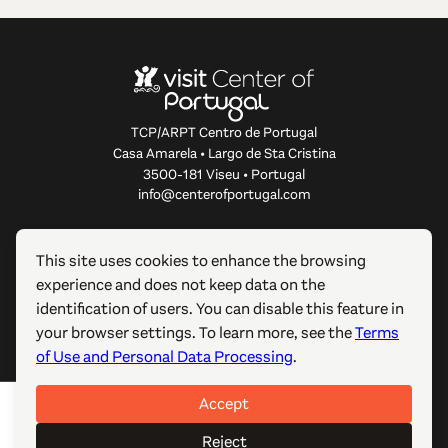
TCP/ARPT Centro de Portugal
Casa Amarela • Largo de Sta Cristina
3500-181 Viseu • Portugal
info@centerofportugal.com
ABOUT THIS WEBSITE
This site uses cookies to enhance the browsing
experience and does not keep data on the
USEFUL LINKS
identification of users. You can disable this feature in
your browser settings. To learn more, see the
Terms
FOLLOW US
of Use and Personal Data Processing
.
Accept
© 2012-2026 TCP/ARPT Centro de Portugal. All rights
reserved. Made by
GOMO Digital
.
Reject