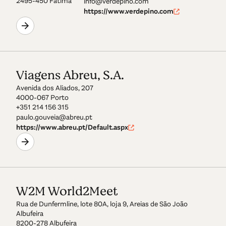
2495-450 Fátima
info@verdepino.com
https://www.verdepino.com
Viagens Abreu, S.A.
Avenida dos Aliados, 207
4000-067 Porto
+351 214 156 315
paulo.gouveia@abreu.pt
https://www.abreu.pt/Default.aspx
W2M World2Meet
Rua de Dunfermline, lote 80A, loja 9, Areias de São João
Albufeira
8200-278 Albufeira