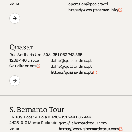
Leiria
operation@pto.travel
https://www.ptotravel.biz/
Quasar
Rua Artilharia Um, 39A
+351 962 743 855
1269-146 Lisboa
dafne@quasar-dmc.pt
Get directions
dafne@quasar-dmc.pt
https://quasar-dmc.pt/
S. Bernardo Tour
EN 109, Lote 14, Loja B, R/C
+351 244 685 446
2425-619 Monte Redondo
geral@sbernardotour.com
Leiria
https://www.sbernardotour.com