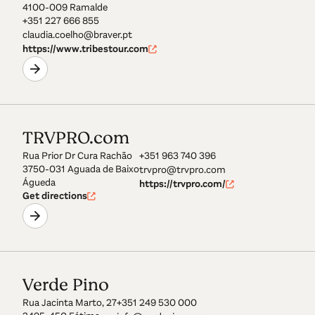
4100-009 Ramalde
+351 227 666 855
claudia.coelho@braver.pt
https://www.tribestour.com
TRVPRO.com
Rua Prior Dr Cura Rachão
+351 963 740 396
3750-031 Aguada de Baixo
trvpro@trvpro.com
Águeda
https://trvpro.com/
Get directions
Verde Pino
Rua Jacinta Marto, 27
+351 249 530 000