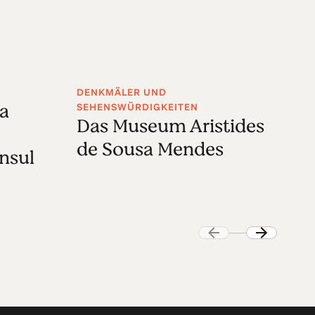
DENKMÄLER UND
KU
sa
A
SEHENSWÜRDIGKEITEN
Das Museum Aristides
M
de Sousa Mendes
nsul
F