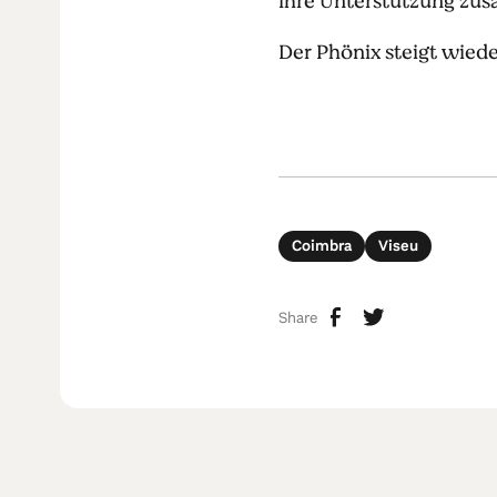
ihre Unterstützung zus
Der Phönix steigt wied
Coimbra
Viseu
Share