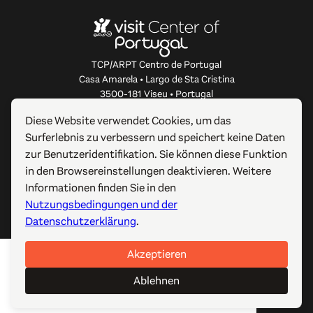
TCP/ARPT Centro de Portugal
Casa Amarela • Largo de Sta Cristina
3500-181 Viseu • Portugal
info@centerofportugal.com
Diese Website verwendet Cookies, um das
Surferlebnis zu verbessern und speichert keine Daten
ÜBER DIESE WEBSITE
zur Benutzeridentifikation. Sie können diese Funktion
in den Browsereinstellungen deaktivieren. Weitere
NÜTZLICHE LINKS
Informationen finden Sie in den
Nutzungsbedingungen und der
FOLGEN SIE UNS
Datenschutzerklärung
.
Akzeptieren
© 2012-2026 TCP/ARPT Centro de Portugal. Alle Rechte
vorbehalten. Made by
GOMO Digital
.
Ablehnen