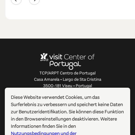
TCP/ARPT Centro de Portugal
Casa Amarela • Largo de Sta Cristina
3500-181 Viseu • Portugal
info@centerofportugal.com
Diese Website verwendet Cookies, um das
Surferlebnis zu verbessern und speichert keine Daten
ÜBER DIESE WEBSITE
zur Benutzeridentifikation. Sie können diese Funktion
in den Browsereinstellungen deaktivieren. Weitere
NÜTZLICHE LINKS
Informationen finden Sie in den
Nutzungsbedingungen und der