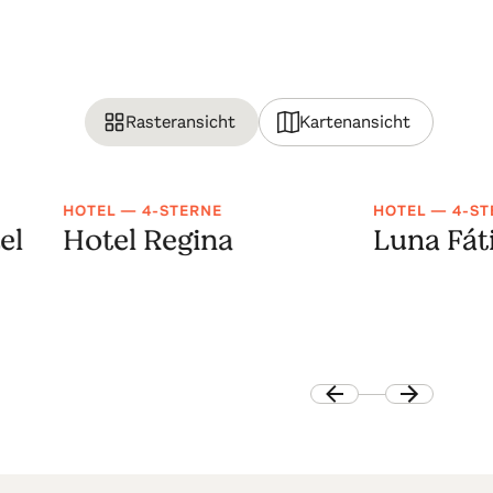
Rasteransicht
Kartenansicht
HOTEL — 4-STERNE
HOTEL — 4-ST
el
Hotel Regina
Luna Fát