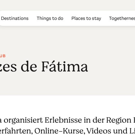
Destinations
Things to do
Places to stay
Togetherne
UB
zes de Fátima
 organisiert Erlebnisse in der Region F
rfahrten, Online-Kurse, Videos und Liv