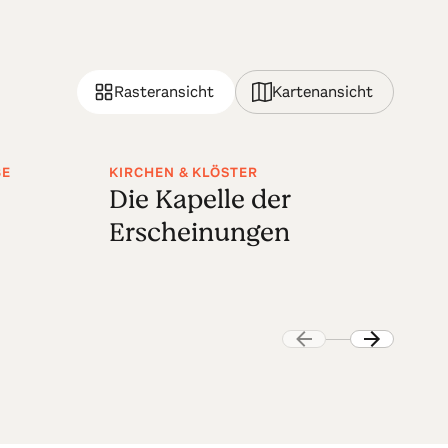
Rasteransicht
Kartenansicht
BE
KIRCHEN & KLÖSTER
NA
Die Kapelle der
M
Erscheinungen