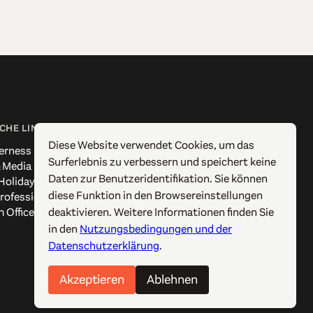
CHE LINKS
FOLGEN SIE UNS
Diese Website verwendet Cookies, um das
erness
Facebook
Surferlebnis zu verbessern und speichert keine
 Media
Instagram
Daten zur Benutzeridentifikation. Sie können
Holidays
X / Twitter
diese Funktion in den Browsereinstellungen
rofessionals
Pinterest
deaktivieren. Weitere Informationen finden Sie
 Offices
YouTube
in den
Nutzungsbedingungen und der
Datenschutzerklärung
.
Akzeptieren
Ablehnen