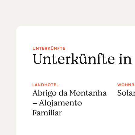
UNTERKÜNFTE
Unterkünfte in
US
LANDHOTEL
WOHNR
Abrigo da Montanha
Solar
– Alojamento
Familiar