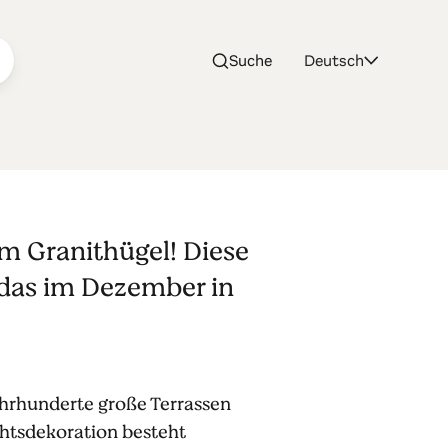
Suche
Deutsch
em Granithügel! Diese
 das im Dezember in
hrhunderte große Terrassen
chtsdekoration besteht