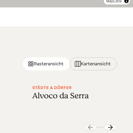
MapLibre
Rasteransicht
Kartenansicht
STÄDTE & DÖRFER
ST
Alvoco da Serra
L