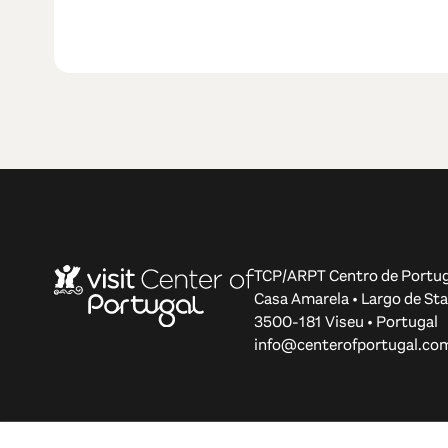
TCP/ARPT Centro de Portug
Casa Amarela • Largo de Sta
3500-181 Viseu • Portugal
info@centerofportugal.co