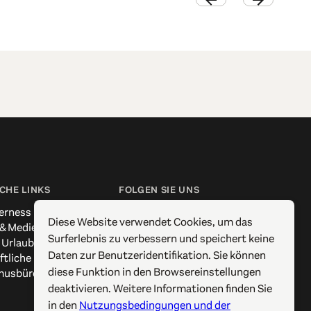
CHE LINKS
FOLGEN SIE UNS
erness
Facebook
Diese Website verwendet Cookies, um das
 & Medien
Instagram
Surferlebnis zu verbessern und speichert keine
 Urlaub
X / Twitter
Daten zur Benutzeridentifikation. Sie können
ftliche Kontakte
Pinterest
diese Funktion in den Browsereinstellungen
musbüros
YouTube
deaktivieren. Weitere Informationen finden Sie
in den
Nutzungsbedingungen und der