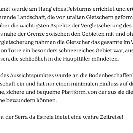
unkt wurde am Hang eines Felsturms errichtet und erö
ierende Landschaft, die von uralten Gletschern gefor
ber die wichtigsten Aspekte der Vergletscherung des ö
uns nahe der Grenze zwischen den Gebieten mit und oh
letscherung nahmen die Gletscher das gesamte im We
on Torre ein besonders schneereiches Gebiet war, a
en, die schließlich in die Haupttäler mündeten.
 des Aussichtspunktes wurde an die Bodenbeschaffenhe
chaft ein und hat nur einen minimalen Einfluss auf da
e, sichere und bequeme Plattform, von der aus sie di
ene bewundern können.
t der Serra da Estrela bietet eine wahre Zeitreise!