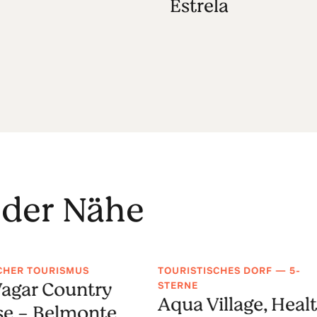
Estrela
 der Nähe
CHER TOURISMUS
TOURISTISCHES DORF — 5-
agar Country
STERNE
Aqua Village, Heal
e - Belmonte