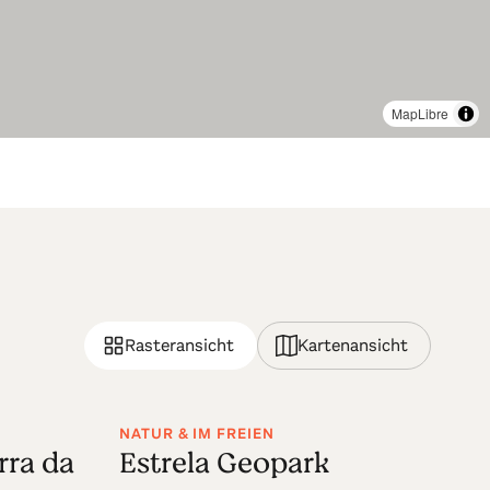
MapLibre
Rasteransicht
Kartenansicht
NATUR & IM FREIEN
rra da
Estrela Geopark