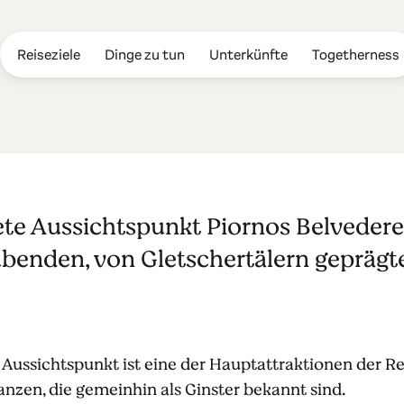
Reiseziele
Dinge zu tun
Unterkünfte
Togetherness
-Aussichtspun
ete Aussichtspunkt Piornos Belvedere
benden, von Gletschertälern geprägte
.
 Aussichtspunkt ist eine der Hauptattraktionen der R
anzen, die gemeinhin als Ginster bekannt sind.