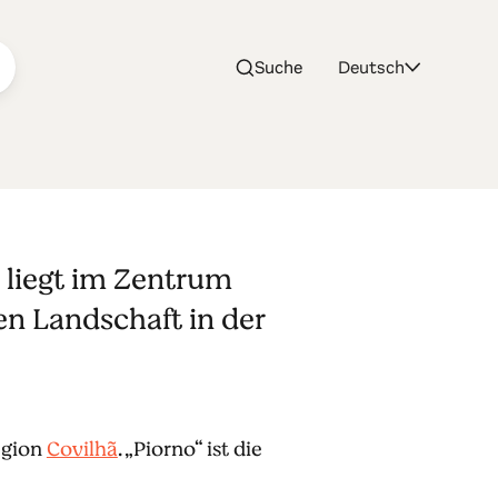
Suche
Deutsch
kt
 liegt im Zentrum
n Landschaft in der
egion
Covilhã
. „Piorno“ ist die