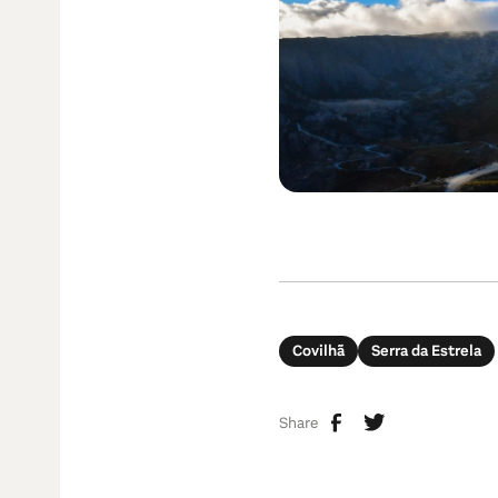
Covilhã
Serra da Estrela
Share