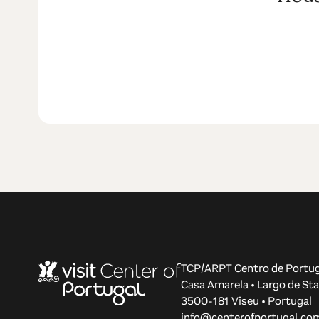
TCP/ARPT Centro de Portug
Casa Amarela • Largo de Sta
3500-181 Viseu • Portugal
info@centerofportugal.co