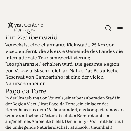
Ein Zauberwald
Vouzela ist eine charmante Kleinstadt, 25 km von
Ausgabe 21 -
Viseu entfernt, die als erste Gemeinde des Landes die
internationale Tourismuszertifizierung
Vouzela
"Biosphärenziel" erhalten wird. Die gesamte Region
von Vouzela ist sehr reich an Natur. Das Botanische
Reservat von Cambarinho ist eine der vielen
19.07.2021 • 25.07.2021
Naturschönheiten.
Paço da Torre
In der Umgebung von Vouzela, einer bezaubernden Stadt in
der Region Viseu, liegt Paço da Torre, ein einladendes
Herrenhaus aus dem 16. Jahrhundert, das komplett renoviert
wurde und seinen Gästen absoluten Komfort und ein
angenehmes Ambiente bietet. Der Infinity-Pool mit Blick auf
die umliegende Naturlandschaft ist absolut traumhaft!