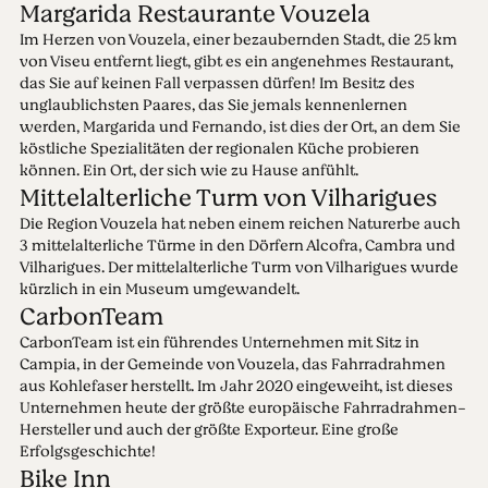
Margarida Restaurante Vouzela
Im Herzen von Vouzela, einer bezaubernden Stadt, die 25 km
von Viseu entfernt liegt, gibt es ein angenehmes Restaurant,
das Sie auf keinen Fall verpassen dürfen! Im Besitz des
unglaublichsten Paares, das Sie jemals kennenlernen
werden, Margarida und Fernando, ist dies der Ort, an dem Sie
köstliche Spezialitäten der regionalen Küche probieren
können. Ein Ort, der sich wie zu Hause anfühlt.
Mittelalterliche Turm von Vilharigues
Die Region Vouzela hat neben einem reichen Naturerbe auch
3 mittelalterliche Türme in den Dörfern Alcofra, Cambra und
Vilharigues. Der mittelalterliche Turm von Vilharigues wurde
kürzlich in ein Museum umgewandelt.
CarbonTeam
CarbonTeam ist ein führendes Unternehmen mit Sitz in
Campia, in der Gemeinde von Vouzela, das Fahrradrahmen
aus Kohlefaser herstellt. Im Jahr 2020 eingeweiht, ist dieses
Unternehmen heute der größte europäische Fahrradrahmen-
Hersteller und auch der größte Exporteur. Eine große
Erfolgsgeschichte!
Bike Inn