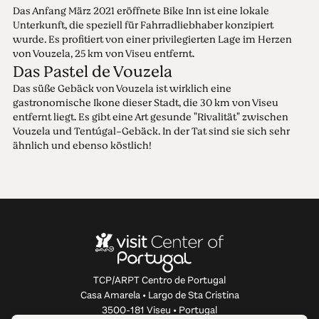
Das Anfang März 2021 eröffnete Bike Inn ist eine lokale
Unterkunft, die speziell für Fahrradliebhaber konzipiert
wurde. Es profitiert von einer privilegierten Lage im Herzen
von Vouzela, 25 km von Viseu entfernt.
Das Pastel de Vouzela
Das süße Gebäck von Vouzela ist wirklich eine
gastronomische Ikone dieser Stadt, die 30 km von Viseu
entfernt liegt. Es gibt eine Art gesunde "Rivalität" zwischen
Vouzela und Tentúgal-Gebäck. In der Tat sind sie sich sehr
ähnlich und ebenso köstlich!
TCP/ARPT Centro de Portugal
Casa Amarela • Largo de Sta Cristina
3500-181 Viseu • Portugal