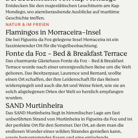
Entdecken Sie den majestätischen Leuchtturm am Kap
Mondego, wo atemberaubende Ausblicke auf maritime
Geschichte treffen.
NATUR & IM FREIEN
Flamingos in Morraceira-Insel
Die bei Figueira da Foz gelegene Insel Morraceira ist ein
faszinierender Ort für die Vogelbeobachtung.
Fonte da Foz - Bed & Breakfast Terrace
Das charmante Gästehaus Fonte da Foz - Bed & Breakfast
Terrace wurde nach einer unvergesslichen Reise um die Welt
geboren. Das Besitzerpaar, Laurence und Bernard, wollte
einen Ort schaffen, der ihre Leidenschaft für das Reisen
widerspiegelt und auch die Art und Weise feiert, wie sie an
solch abgelegenen Orten der Welt so herzlich empfangen
wurden.
SAND Murtinheira
Das SAND Murtinheira liegt in himmlischer Lage am fast
unberührten Strand von Murtinheira in Figueira da Foz und ist
der perfekte Ort für den Sommer. Der Ort, an dem man die
endlosen Wunder eines wilden Strandes genießen kann,
sowie hervorragendes Essen und eine einladende