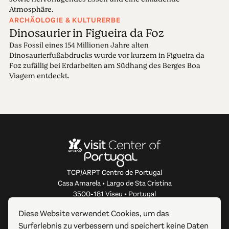
Atmosphäre.
ARCHÄOLOGIE & KULTURERBE
Dinosaurier in Figueira da Foz
Das Fossil eines 154 Millionen Jahre alten
Dinosaurierfußabdrucks wurde vor kurzem in Figueira da
Foz zufällig bei Erdarbeiten am Südhang des Berges Boa
Viagem entdeckt.
TCP/ARPT Centro de Portugal
Casa Amarela • Largo de Sta Cristina
3500-181 Viseu • Portugal
info@centerofportugal.com
Diese Website verwendet Cookies, um das
Surferlebnis zu verbessern und speichert keine Daten