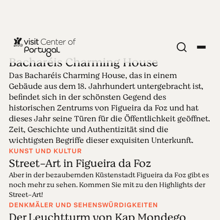
Bacharéis Charming House
Das Bacharéis Charming House, das in einem
Ausgabe 25 -
Gebäude aus dem 18. Jahrhundert untergebracht ist,
befindet sich in der schönsten Gegend des
Bacharéis
historischen Zentrums von Figueira da Foz und hat
dieses Jahr seine Türen für die Öffentlichkeit geöffnet.
Zeit, Geschichte und Authentizität sind die
Charming House
wichtigsten Begriffe dieser exquisiten Unterkunft.
KUNST UND KULTUR
16.08.2021 • 22.08.2021
Street-Art in Figueira da Foz
Aber in der bezaubernden Küstenstadt Figueira da Foz gibt es
noch mehr zu sehen. Kommen Sie mit zu den Highlights der
Street-Art!
DENKMÄLER UND SEHENSWÜRDIGKEITEN
Der Leuchtturm von Kap Mondego