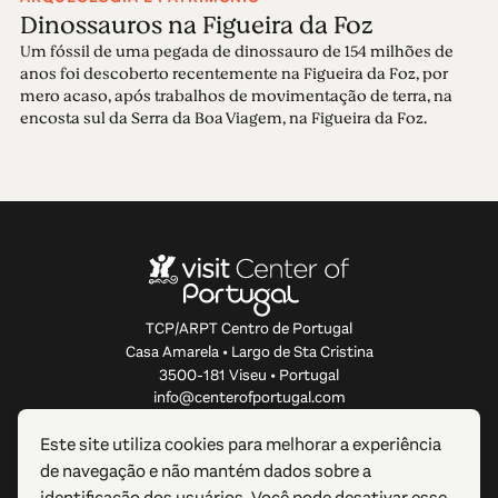
Dinossauros na Figueira da Foz
Um fóssil de uma pegada de dinossauro de 154 milhões de
anos foi descoberto recentemente na Figueira da Foz, por
mero acaso, após trabalhos de movimentação de terra, na
encosta sul da Serra da Boa Viagem, na Figueira da Foz.
TCP/ARPT Centro de Portugal
Casa Amarela • Largo de Sta Cristina
3500-181 Viseu • Portugal
info@centerofportugal.com
Este site utiliza cookies para melhorar a experiência
SOBRE ESTE WEBSITE
de navegação e não mantém dados sobre a
identificação dos usuários. Você pode desativar esse