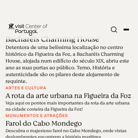
Bacharéis Charming House
Detentora de uma belíssima localização no centro
Edição 25 -
histórico da Figueira da Foz, a Bacharéis Charming
House, alojada num edifício do século XIX, abriu este
Bacharéis
ano as suas portas ao público. Temo, História e
autenticidade são os pilares deste alojamento de
requinte.
Charming House
ARTES E CULTURA
A rota da arte urbana na Figueira da Foz
16.08.2021 • 22.08.2021
Veja aqui os pontos mais importantes da rota da arte urbana
na cidade costeira da Figueira da Foz!
MONUMENTOS E ATRAÇÕES
Farol do Cabo Mondego
Descubra o majestoso farol no Cabo Mondego, onde vistas
deslumbrantes encontram a história marítima