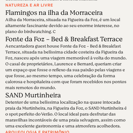
NATUREZA E AR LIVRE
Flamingos na ilha da Morraceira
A ilha da Morraceira, situada na Figueira da Foz, é um local
altamente fascinante devido ao seu enorme interesse, no
plano do birdwatching. C
Fonte da Foz - Bed & Breakfast Terrace
A encantadora guest house Fonte da Foz - Bed & Breakfast
Terrace, situada na belíssima cidade costeira da Figueira da
Foz, nasceu após uma viagem memorável à volta do mundo.
O casal de proprietários, Laurence e Bernard, queriam criar
um espaço que fosse o reflexo da sua paixão pelas viagens e
que fosse, ao mesmo tempo, uma celebração da forma
calorosa e hospitaleira com que foram recebidos nos pontos
mais remotos do mundo.
SAND Murtinheira
Detentor de uma belíssima localização na quase intocada
praia da Murtinheira, na Figueira da Foz, o SAND Murtinheira é
o spot perfeito do Verão. O local ideal para desfrutar das
maravilhas incontáveis de uma praia selvagem, assim como
uma excelente gastronomia e uma atmosfera acolhedora.
ARQUEOLOGIA E PATRIMÔNIO