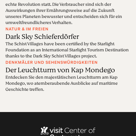
echte Revolution statt. Die Verbraucher sind sich der
Auswirkungen ihrer Ernährungsweise auf die Zukunft
unseres Planeten bewusster und entscheiden sich für ein
umweltfreundlicheres Verhalten.
NATUR & IM FREIEN
Dark Sky Schieferdörfer
The Schist Villages have been certified by the Starlight
Foundation as an International Starlight Tourism Destination
thanks to the Dark Sky Schist Villages project.
DENKMÄLER UND SEHENSWÜRDIGKEITEN
Der Leuchtturm von Kap Mondego
Entdecken Sie den majestätischen Leuchtturm am Kap
Mondego, wo atemberaubende Ausblicke auf maritime
Geschichte treffen.