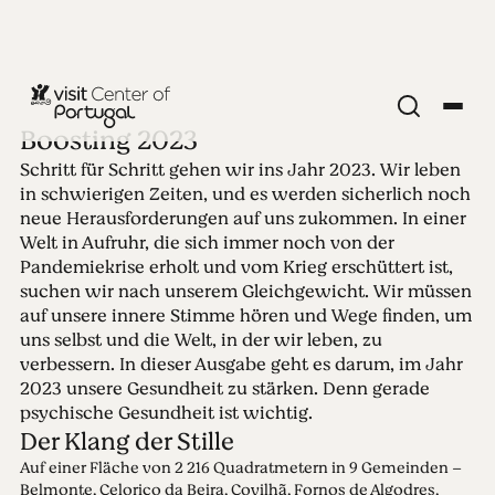
Boosting 2023
Schritt für Schritt gehen wir ins Jahr 2023. Wir leben
Ausgabe 70 -
in schwierigen Zeiten, und es werden sicherlich noch
neue Herausforderungen auf uns zukommen. In einer
Boosting 2023
Welt in Aufruhr, die sich immer noch von der
Pandemiekrise erholt und vom Krieg erschüttert ist,
suchen wir nach unserem Gleichgewicht. Wir müssen
09.01.2023 • 22.01.2023
auf unsere innere Stimme hören und Wege finden, um
Auf dem Weg ins Jahr 2023 gehen wir Schritt für
uns selbst und die Welt, in der wir leben, zu
Schritt vor. In dieser Ausgabe geht es um die
verbessern. In dieser Ausgabe geht es darum, im Jahr
Verstärkung des Jahres 2023 durch Gesundheit.
2023 unsere Gesundheit zu stärken. Denn gerade
Denn psychische Gesundheit ist wichtig.
psychische Gesundheit ist wichtig.
Der Klang der Stille
Auf einer Fläche von 2 216 Quadratmetern in 9 Gemeinden –
Belmonte, Celorico da Beira, Covilhã, Fornos de Algodres,