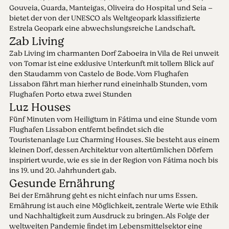
Gouveia, Guarda, Manteigas, Oliveira do Hospital und Seia –
bietet der von der UNESCO als Weltgeopark klassifizierte
Estrela Geopark eine abwechslungsreiche Landschaft.
Zab Living
Zab Living im charmanten Dorf Zaboeira in Vila de Rei unweit
von Tomar ist eine exklusive Unterkunft mit tollem Blick auf
den Staudamm von Castelo de Bode. Vom Flughafen
Lissabon fährt man hierher rund eineinhalb Stunden, vom
Flughafen Porto etwa zwei Stunden
Luz Houses
Fünf Minuten vom Heiligtum in Fátima und eine Stunde vom
Flughafen Lissabon entfernt befindet sich die
Touristenanlage Luz Charming Houses. Sie besteht aus einem
kleinen Dorf, dessen Architektur von altertümlichen Dörfern
inspiriert wurde, wie es sie in der Region von Fátima noch bis
ins 19. und 20. Jahrhundert gab.
Gesunde Ernährung
Bei der Ernährung geht es nicht einfach nur ums Essen.
Ernährung ist auch eine Möglichkeit, zentrale Werte wie Ethik
und Nachhaltigkeit zum Ausdruck zu bringen. Als Folge der
weltweiten Pandemie findet im Lebensmittelsektor eine