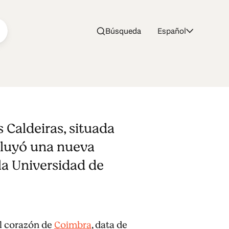
Búsqueda
Español
s Caldeiras, situada
cluyó una nueva
la Universidad de
el corazón de
Coimbra
, data de