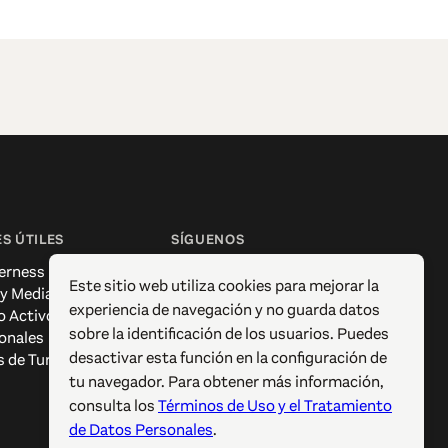
S ÚTILES
SÍGUENOS
erness
Facebook
Este sitio web utiliza cookies para mejorar la
 y Media
Instagram
experiencia de navegación y no guarda datos
o Activo
X / Twitter
sobre la identificación de los usuarios. Puedes
onales
Pinterest
desactivar esta función en la configuración de
s de Turismo
YouTube
tu navegador. Para obtener más información,
consulta los
Términos de Uso y el Tratamiento
de Datos Personales
.