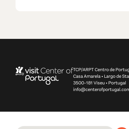
TCP/ARPT Centro de Portug
Casa Amarela • Largo de Sta
3500-181 Viseu • Portugal
info@centerofportugal.co