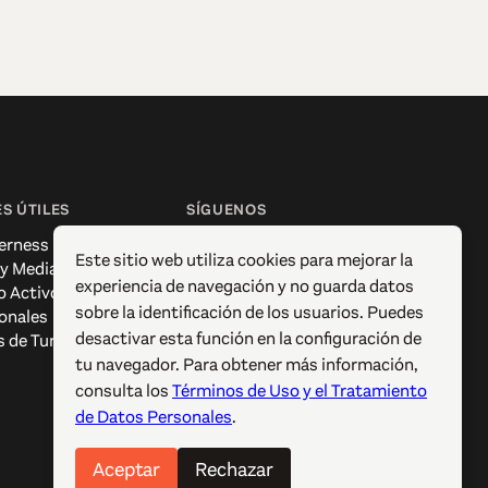
S ÚTILES
SÍGUENOS
erness
Facebook
Este sitio web utiliza cookies para mejorar la
 y Media
Instagram
experiencia de navegación y no guarda datos
o Activo
X / Twitter
sobre la identificación de los usuarios. Puedes
onales
Pinterest
desactivar esta función en la configuración de
s de Turismo
YouTube
tu navegador. Para obtener más información,
consulta los
Términos de Uso y el Tratamiento
de Datos Personales
.
Aceptar
Rechazar