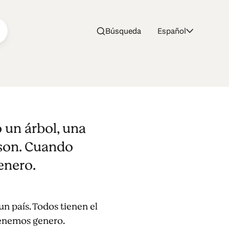
Búsqueda
Español
 un árbol, una
 son. Cuando
enero.
n país. Todos tienen el
tenemos genero.