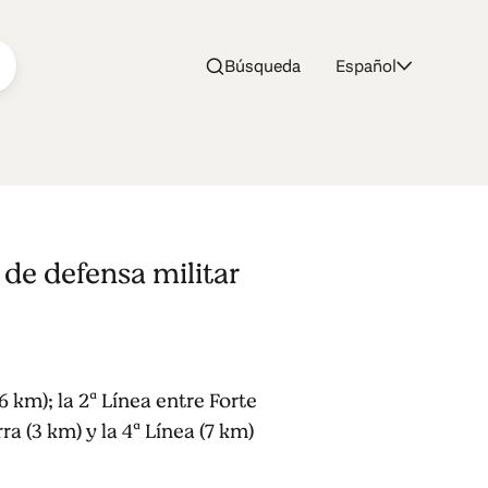
Búsqueda
Español
rutas
 de defensa militar
6 km); la 2ª Línea entre Forte
a (3 km) y la 4ª Línea (7 km)