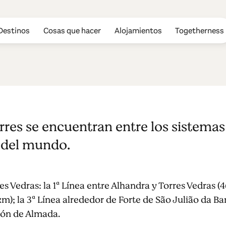
Destinos
Cosas que hacer
Alojamientos
Togetherness
e Torres - las 
rres se encuentran entre los sistemas
 del mundo.
es Vedras: la 1ª Línea entre Alhandra y Torres Vedras (4
); la 3ª Línea alrededor de Forte de São Julião da Barr
egión de Almada.