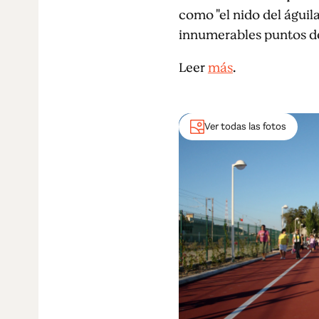
como "el nido del águil
innumerables puntos de 
Leer
más
.
Ver todas las fotos