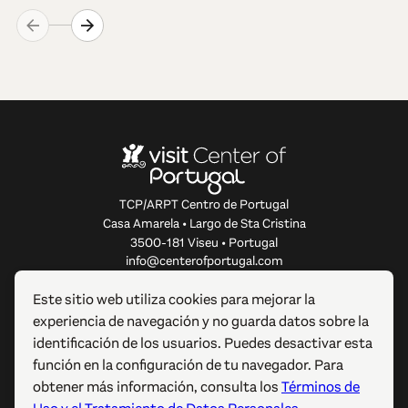
TCP/ARPT Centro de Portugal
Casa Amarela • Largo de Sta Cristina
3500-181 Viseu • Portugal
info@centerofportugal.com
Este sitio web utiliza cookies para mejorar la
SOBRE ESTE SITIO WEB
experiencia de navegación y no guarda datos sobre la
identificación de los usuarios. Puedes desactivar esta
ENLACES ÚTILES
función en la configuración de tu navegador. Para
obtener más información, consulta los
Términos de
SÍGUENOS