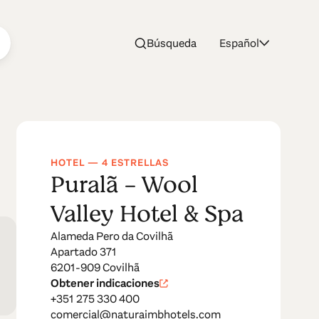
Búsqueda
Español
 &
HOTEL — 4 ESTRELLAS
Puralã - Wool
Valley Hotel & Spa
Alameda Pero da Covilhã
Apartado 371
6201-909 Covilhã
Obtener indicaciones
+351 275 330 400
comercial@naturaimbhotels.com