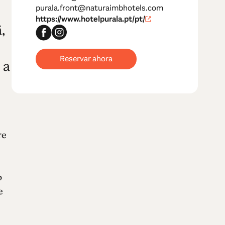
purala.front@naturaimbhotels.com
https://www.hotelpurala.pt/pt/
,
Reservar ahora
 a
re
o
e