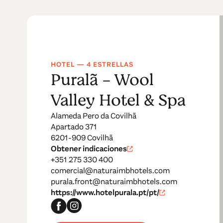
HOTEL — 4 ESTRELLAS
Puralã - Wool
Valley Hotel & Spa
Alameda Pero da Covilhã
Apartado 371
6201-909 Covilhã
Obtener indicaciones
+351 275 330 400
comercial@naturaimbhotels.com
purala.front@naturaimbhotels.com
https://www.hotelpurala.pt/pt/