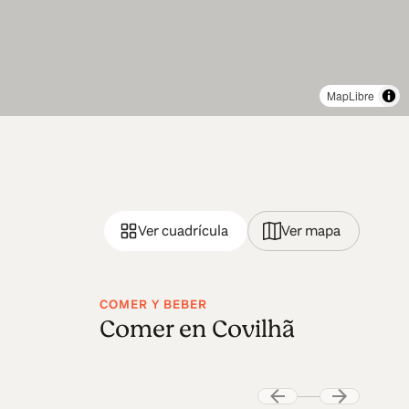
MapLibre
Ver cuadrícula
Ver mapa
COMER Y BEBER
Comer en Covilhã