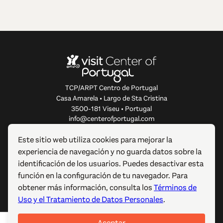
TCP/ARPT Centro de Portugal
Casa Amarela • Largo de Sta Cristina
3500-181 Viseu • Portugal
info@centerofportugal.com
Este sitio web utiliza cookies para mejorar la
SOBRE ESTE SITIO WEB
experiencia de navegación y no guarda datos sobre la
identificación de los usuarios. Puedes desactivar esta
ENLACES ÚTILES
función en la configuración de tu navegador. Para
obtener más información, consulta los
Términos de
SÍGUENOS
Uso y el Tratamiento de Datos Personales
.
Aceptar