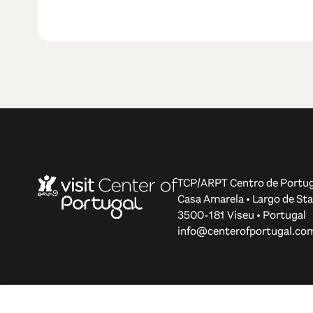
TCP/ARPT Centro de Portug
Casa Amarela • Largo de Sta
3500-181 Viseu • Portugal
info@centerofportugal.co