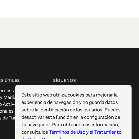
S ÚTILES
SÍGUENOS
erness
Facebook
Este sitio web utiliza cookies para mejorar la
 y Media
Instagram
experiencia de navegación y no guarda datos
o Activo
X / Twitter
sobre la identificación de los usuarios. Puedes
onales
Pinterest
desactivar esta función en la configuración de
s de Turismo
YouTube
tu navegador. Para obtener más información,
consulta los
Términos de Uso y el Tratamiento