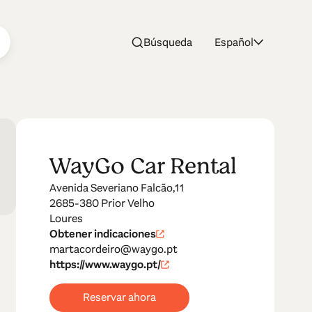
Búsqueda
Español
WayGo Car Rental
Avenida Severiano Falcão,11
2685-380 Prior Velho
Loures
Obtener indicaciones
martacordeiro@waygo.pt
https://www.waygo.pt/
Reservar ahora