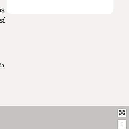
os
sí
a
da