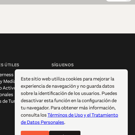
S ÚTILES
SÍGUENOS
erness
Facebook
Este sitio web utiliza cookies para mejorar la
 y Media
Instagram
experiencia de navegación y no guarda datos
o Activo
X / Twitter
sobre la identificación de los usuarios. Puedes
onales
Pinterest
desactivar esta función en la configuración de
s de Turismo
YouTube
tu navegador. Para obtener más información,
consulta los
Términos de Uso y el Tratamiento
de Datos Personales
.