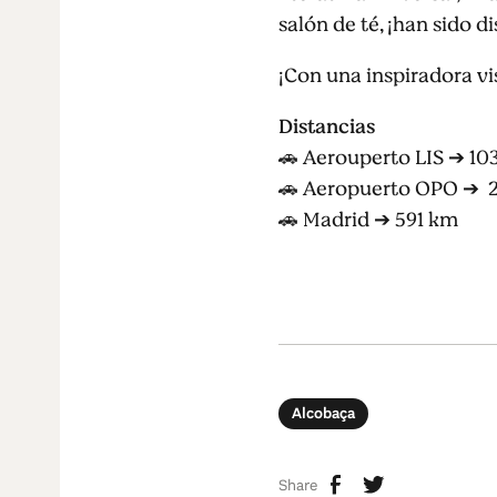
salón de té, ¡han sido 
¡Con una inspiradora vi
Distancias
🚗
Aerouperto
LIS ➔ 10
🚗
Aeropuerto OPO ➔ 
🚗
Madrid ➔ 591 km
Alcobaça
Share