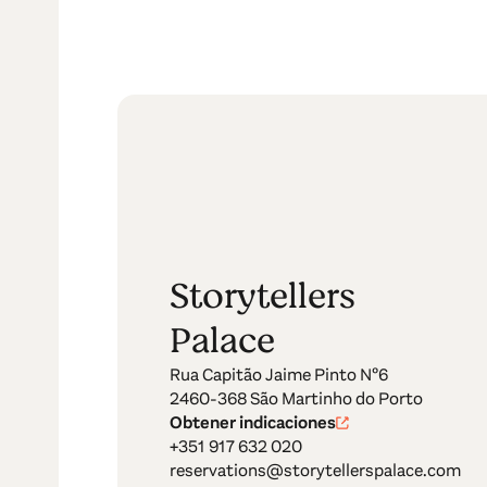
Storytellers
Palace
Rua Capitão Jaime Pinto Nº6
2460-368 São Martinho do Porto
Obtener indicaciones
+351 917 632 020
reservations@storytellerspalace.com