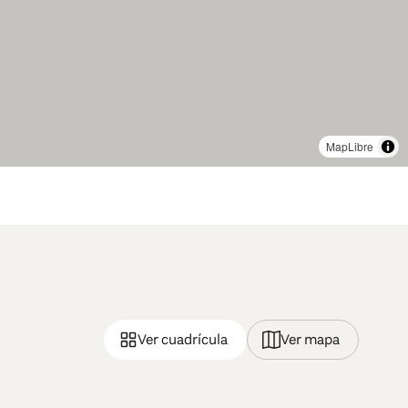
MapLibre
Ver cuadrícula
Ver mapa