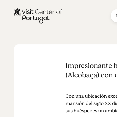
Storytellers
Impresionante h
(Alcobaça) con u
Con una ubicación excep
mansión del siglo XX d
sus huéspedes un ambie