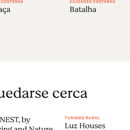
 COSTERAS
CIUDADES COSTERAS
aça
Batalha
uedarse cerca
NEST, by
TURISMO RURAL
Luz Houses
ing and Nature