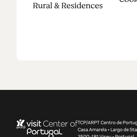
Rural & Residences
TCP/ARPT Centro de Portug
Casa Amarela • Largo de Sta
3500-181 Viseu • Portugal