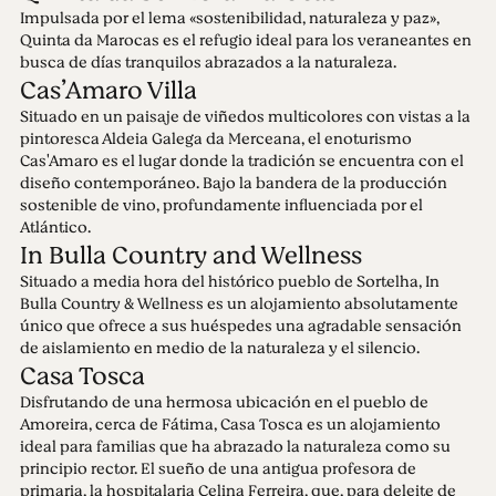
entornos naturales, dominados por la quietud y el
Impulsada por el lema «sostenibilidad, naturaleza y paz»,
silencio. Pequeño, hecho a mano, humano. Este es
Quinta da Marocas es el refugio ideal para los veraneantes en
el lema para 2025.
busca de días tranquilos abrazados a la naturaleza.
Cas’Amaro Villa
Situado en un paisaje de viñedos multicolores con vistas a la
pintoresca Aldeia Galega da Merceana, el enoturismo
Cas'Amaro es el lugar donde la tradición se encuentra con el
diseño contemporáneo. Bajo la bandera de la producción
sostenible de vino, profundamente influenciada por el
Atlántico.
In Bulla Country and Wellness
Situado a media hora del histórico pueblo de Sortelha, In
Bulla Country & Wellness es un alojamiento absolutamente
único que ofrece a sus huéspedes una agradable sensación
de aislamiento en medio de la naturaleza y el silencio.
Casa Tosca
Disfrutando de una hermosa ubicación en el pueblo de
Amoreira, cerca de Fátima, Casa Tosca es un alojamiento
ideal para familias que ha abrazado la naturaleza como su
principio rector. El sueño de una antigua profesora de
primaria, la hospitalaria Celina Ferreira, que, para deleite de