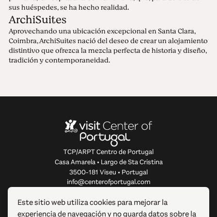
sus huéspedes, se ha hecho realidad.
ArchiSuites
Aprovechando una ubicación excepcional en Santa Clara,
Coimbra, ArchiSuites nació del deseo de crear un alojamiento
distintivo que ofrezca la mezcla perfecta de historia y diseño,
tradición y contemporaneidad.
TCP/ARPT Centro de Portugal
Casa Amarela • Largo de Sta Cristina
3500-181 Viseu • Portugal
info@centerofportugal.com
Este sitio web utiliza cookies para mejorar la
SOBRE ESTE SITIO WEB
experiencia de navegación y no guarda datos sobre la