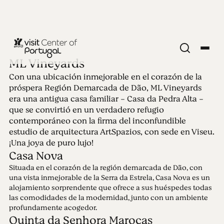
ML Vineyards
Con una ubicación inmejorable en el corazón de la
Edición 93 -
próspera Región Demarcada de Dão, ML Vineyards
era una antigua casa familiar - Casa da Pedra Alta -
Pequeños
que se convirtió en un verdadero refugio
contemporáneo con la firma del inconfundible
estudio de arquitectura ArtSpazios, con sede en Viseu.
alojamientos
¡Una joya de puro lujo!
Casa Nova
únicos
Situada en el corazón de la región demarcada de Dão, con
una vista inmejorable de la Serra da Estrela, Casa Nova es un
16.09.2024 • 30.09.2024
alojamiento sorprendente que ofrece a sus huéspedes todas
El Centro de Portugal nos acerca a lo que realmente
las comodidades de la modernidad, junto con un ambiente
importa. La esencia de la vida. En plena naturaleza.
profundamente acogedor.
Alojamientos realmente únicos en el corazón de
Quinta da Senhora Marocas