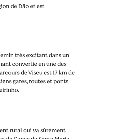
gion de Dão et est
chemin très excitant dans un
enant convertie en une des
parcours de Viseu est 17 km de
ciens gares, routes et ponts
eirinho.
ent rural qui va sûrement
ise de Canas de Santa Maria,