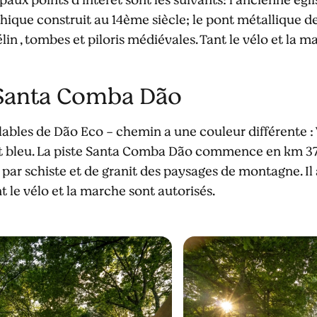
ique construit au 14ème siècle; le pont métallique de 
in , tombes et piloris médiévales. Tant le vélo et la m
 Santa Comba Dão
ables de Dão Eco - chemin a une couleur différente : 
t bleu. La piste Santa Comba Dão commence en km 37,5
o par schiste et de granit des paysages de montagne. Il 
nt le vélo et la marche sont autorisés.