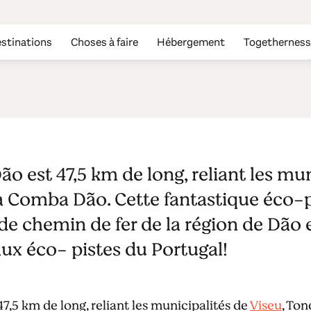
stinations
Choses à faire
Hébergement
Togetherness
 les vélos
ão est 47,5 km de long, reliant les mun
a Comba Dão. Cette fantastique éco-pi
 de chemin de fer de la région de Dão
aux éco- pistes du Portugal!
7,5 km de long, reliant les municipalités de
Viseu
, To