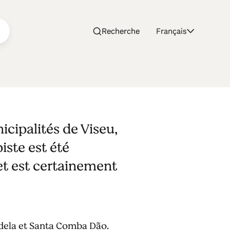
Recherche
Français
icipalités de Viseu,
ste est été
 et est certainement
ndela et Santa Comba Dão.