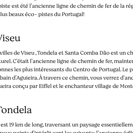
ste est été l'ancienne ligne de chemin de fer de la ré
lus beaux éco- pistes du Portugal!
Viseu
s villes de Viseu , Tondela et Santa Comba Dão est un 
rel. C'était l'ancienne ligne de chemin de fer, maint
onnes les plus intéressants du Centro de Portugal. Le 
rbain d'Aguieira. À travers ce chemin, vous verrez d'an
ueira conçu par Eiffel et le enchanteur village de Most
Tondela
est 19 km de long, traversant un paysage essentiellem
paux points d'intérêt sont les suivants: l'ancienne égl