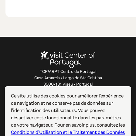
TCP/ARPT Centro de Portugal
Casa Amarela • Largo de Sta Cristina
3500-181 Viseu • Portugal
info@centerofportugal.com
Ce site utilise des cookies pour améliorer l'expérience
de navigation et ne conserve pas de données sur
À PROPOS DE CE SITE WEB
l'identification des utilisateurs. Vous pouvez
désactiver cette fonctionnalité dans les paramètres
LIENS UTILES
de votre navigateur. Pour en savoir plus, consultez les
Conditions d'Utilisation et le Traitement des Données